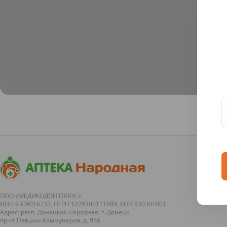
ООО «МЕДИКОДОН ПЛЮС»
ИНН 9309016732, ОГРН 1229300111699, КПП 930301001
Адрес: респ. Донецкая Народная, г. Донецк,
пр-кт Павших Коммунаров, д. 95б