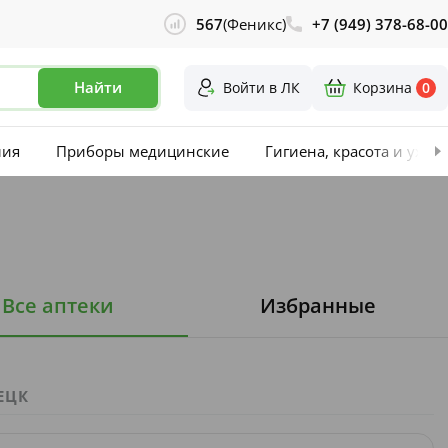
567
(Феникс)
+7 (949) 378-68-00
Найти
Войти в ЛК
Корзина
0
лия
Приборы медицинские
Гигиена, красота и уход
Все аптеки
Избранные
ЕЦК