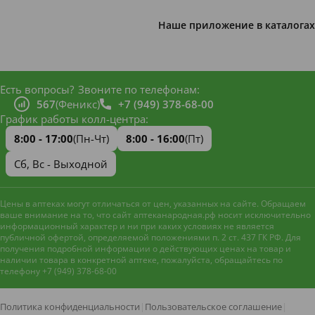
Наше приложение в каталогах
Есть вопросы?
Звоните по телефонам:
567
(Феникс)
+7 (949) 378-68-00
График работы колл-центра:
8:00 - 17:00
(Пн-Чт)
8:00 - 16:00
(Пт)
Сб, Вс - Выходной
Цены в аптеках могут отличаться от цен, указанных на сайте. Обращаем
ваше внимание на то, что сайт аптеканародная.рф носит исключительно
информационный характер и ни при каких условиях не является
публичной офертой, определяемой положениями п. 2 ст. 437 ГК РФ. Для
получения подробной информации о действующих ценах на товар и
наличии товара в конкретной аптеке, пожалуйста, обращайтесь по
телефону +7 (949) 378-68-00
Наш сайт использует файлы
cookie и метрическую систему
Яндекс.Метрика
для
Политика конфиденциальности
|
Пользовательское соглашение
|
улучшения работы и анализа