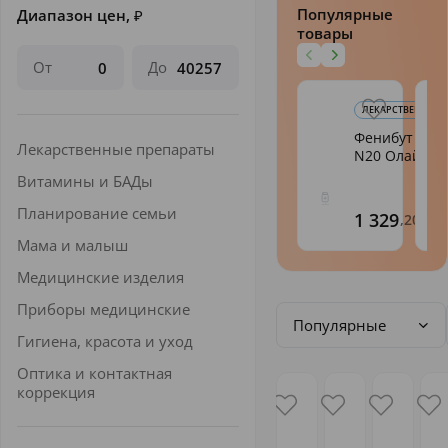
Популярные
Диапазон цен,
₽
товары
От
До
ЛЕКАРСТВЕННЫЕ 
Фенибут таб.
Лекарственные препараты
N20 Олайн
Витамины и БАДы
Планирование семьи
1 329
,20
Мама и малыш
Медицинские изделия
Приборы медицинские
Популярные
Гигиена, красота и уход
Оптика и контактная
коррекция