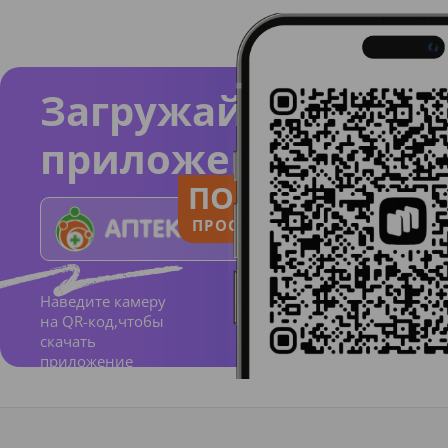
Загружайте
приложение
ПОЛЬЗУЙСЯ
ПРОСТО И ПОНЯТНО
Наведите камеру
на QR-код,чтобы
скачать
приложение