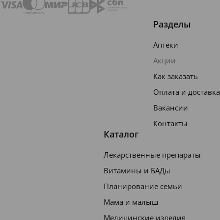
певтич
Разделы
еская
группа
Аптеки
.
Мине
Акции
ральны
Как заказать
е
Оплата и доставка
добавк
Вакансии
и.
Контакты
Прочие
Каталог
минера
Лекарственные препараты
льные
Витамины и БАДы
вещест
ва.
Планирование семьи
Препар
Мама и малыш
аты
Медицинские изделия