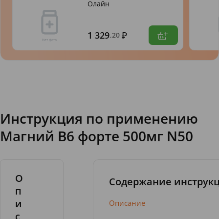
Олайн
1 329
,20
Инструкция по применению
Магний В6 форте 500мг N50
О
Содержание инструк
п
и
Описание
с