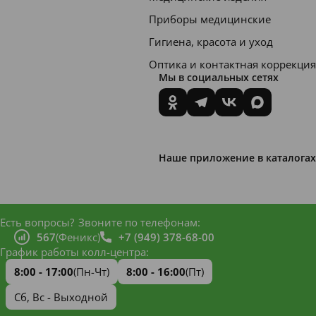
магния.
Приборы медицинские
Комбин
Гигиена, красота и уход
ация
Оптика и контактная коррекция
Мы в социальных сетях
различ
ных
солей
магния.
Наше приложение в каталогах
Код
АТХ
A12CC
Есть вопросы?
Звоните по телефонам:
30.
567
(Феникс)
+7 (949) 378-68-00
График работы колл-центра:
Фарма
8:00 - 17:00
(Пн-Чт)
8:00 - 16:00
(Пт)
кокине
Сб, Вс - Выходной
тика.