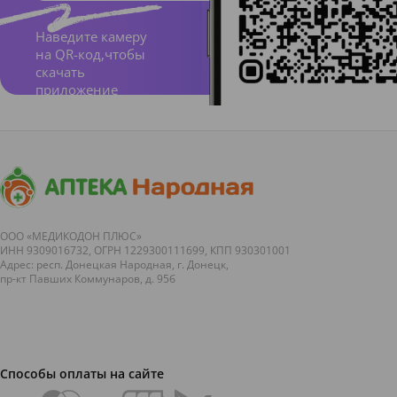
.
Одна
Наведите камеру
таблетк
на QR-код,чтобы
скачать
а
приложение
содерж
ит:
акт
ивные
вещест
ва
:
магния
ООО «МЕДИКОДОН ПЛЮС»
ИНН 9309016732, ОГРН 1229300111699, КПП 930301001
лактата
Адрес: респ. Донецкая Народная, г. Донецк,
пр-кт Павших Коммунаров, д. 95б
дигидр
ат.
Фарма
Способы оплаты на сайте
котера