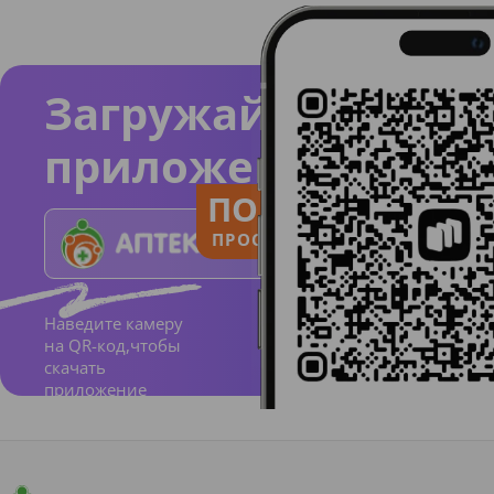
Загружайте
приложение
ПОЛЬЗУЙСЯ
ПРОСТО И ПОНЯТНО
Наведите камеру
на QR-код,чтобы
скачать
приложение