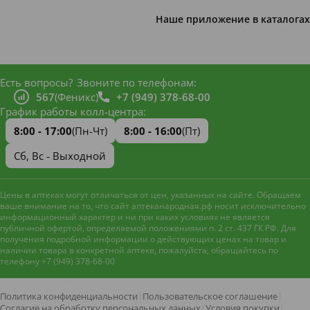
Наше приложение в каталогах
Есть вопросы?
Звоните по телефонам:
567
(Феникс)
+7 (949) 378-68-00
График работы колл-центра:
8:00 - 17:00
(Пн-Чт)
8:00 - 16:00
(Пт)
Сб, Вс - Выходной
Цены в аптеках могут отличаться от цен, указанных на сайте. Обращаем
ваше внимание на то, что сайт аптеканародная.рф носит исключительно
информационный характер и ни при каких условиях не является
публичной офертой, определяемой положениями п. 2 ст. 437 ГК РФ. Для
получения подробной информации о действующих ценах на товар и
наличии товара в конкретной аптеке, пожалуйста, обращайтесь по
телефону +7 (949) 378-68-00
Наш сайт использует файлы
cookie и метрическую систему
Яндекс.Метрика
для
Политика конфиденциальности
|
Пользовательское соглашение
|
улучшения работы и анализа
Согласие на обработку персональных данных
|
Условия покупки
|