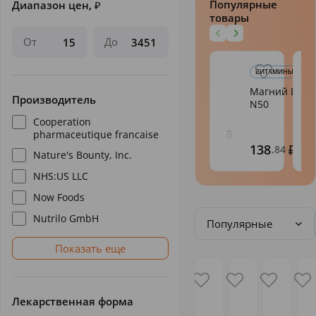
Популярные
Диапазон цен,
₽
товары
От
До
ВИТАМИНЫ ГРУППЫ
Магний В6 ф
Производитель
N50
Cooperation
pharmaceutique francaise
138
,84
Nature's Bounty, Inc.
NHS:US LLC
Now Foods
Nutrilo GmbH
Популярные
Показать еще
Лекарственная форма