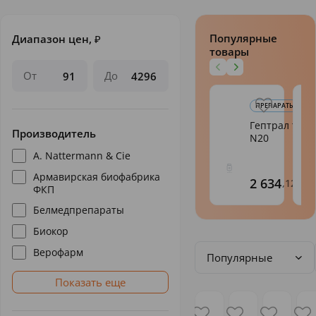
Популярные
Диапазон цен,
₽
товары
От
До
ПРЕПАРАТЫ ПРИ З
Гептрал таб.
Производитель
N20
A. Nattermann & Cie
Армавирская биофабрика
2 634
,12
ФКП
Белмедпрепараты
Биокор
Верофарм
Популярные
Показать еще