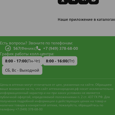
Наше приложение в каталогах
Есть вопросы?
Звоните по телефонам:
567
(Феникс)
+7 (949) 378-68-00
График работы колл-центра:
8:00 - 17:00
(Пн-Чт)
8:00 - 16:00
(Пт)
Сб, Вс - Выходной
Цены в аптеках могут отличаться от цен, указанных на сайте. Обращаем
ваше внимание на то, что сайт аптеканародная.рф носит исключительно
информационный характер и ни при каких условиях не является
публичной офертой, определяемой положениями п. 2 ст. 437 ГК РФ. Для
получения подробной информации о действующих ценах на товар и
наличии товара в конкретной аптеке, пожалуйста, обращайтесь по
телефону +7 (949) 378-68-00
Наш сайт использует файлы
cookie и метрическую систему