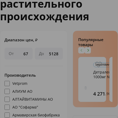
растительного
происхождения
Популярные
Диапазон цен,
₽
товары
От
До
ЗАБОЛЕВАНИЯ ВЕН:
Детралекс та
Производитель
1000мг N 60
Vetprom
АЛИУМ АО
4 271
,90
АЛТАЙВИТАМИНЫ АО
АО "Софарма"
Армавирская биофабрика