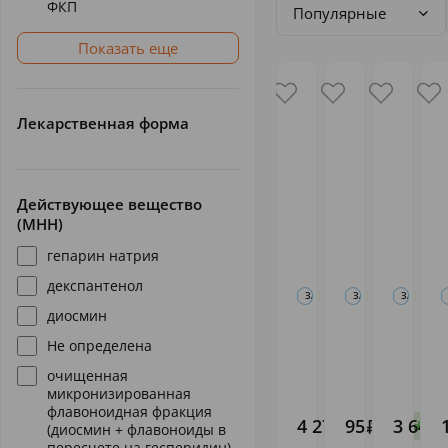
ФКП
Популярные
Показать еще
Лекарственная форма
Действующее вещество
(МНН)
гепарин натрия
декспантенол
ЗАБОЛЕВАНИЯ ВЕН: ЛЕКАРСТВЕ
ЗАБОЛЕВАНИЯ ВЕН: 
ЗАБОЛЕВА
диосмин
Детралекс
Мазь
Флебод
таб.п/о
гепариновая
таб. п/о
Не определена
1000мг N
25г (ЗелДуб)
600мг N
очищенная
60
60
СЕРВЬЕ
Зеленая
Иннотер
микронизированная
РУС
Дубрава
Шузи
Д
флавоноидная фракция
ООО
4 271
95
3 648
,90
,10
,
В налич
В на
(диосмин + флавоноиды в
пересчете на гесперидин)