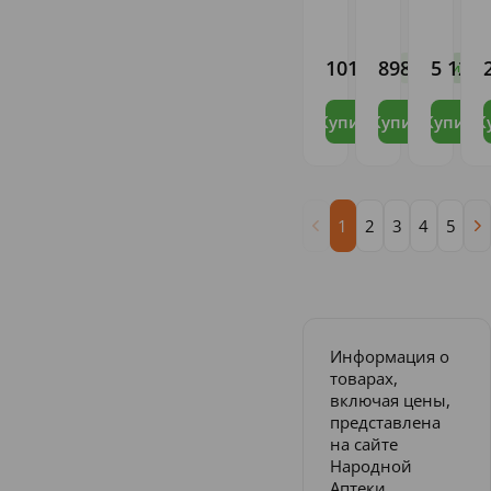
N50
N30
Белмедпрепараты
АО
Юнитер
"Софарма"
Ликвид
-
Мануфек
101
898
5 127
,95
,81
,
В наличии
В 
Купить
Купить
Купить
К
1
2
3
4
5
Информация о
товарах,
включая цены,
представлена
на сайте
Народной
Аптеки