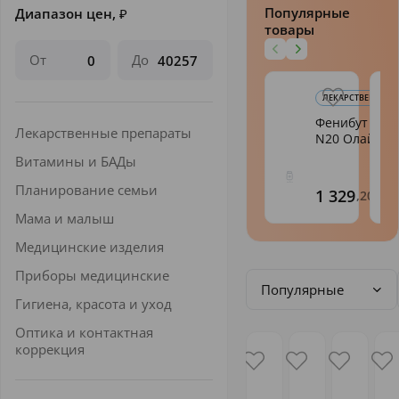
Популярные
Диапазон цен,
₽
товары
От
До
ЛЕКАРСТВЕННЫЕ 
Фенибут таб.
Лекарственные препараты
N20 Олайн
Витамины и БАДы
Планирование семьи
1 329
,20
Мама и малыш
Медицинские изделия
Приборы медицинские
Популярные
Гигиена, красота и уход
Оптика и контактная
коррекция