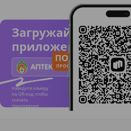
Загружайте
приложение
ПОЛЬЗУЙСЯ
ПРОСТО И ПОНЯТНО
Наведите камеру
на QR-код,чтобы
скачать
приложение