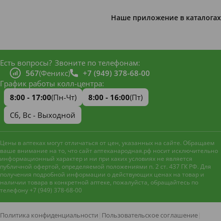
Наше приложение в каталогах
Есть вопросы?
Звоните по телефонам:
567
(Феникс)
+7 (949) 378-68-00
График работы колл-центра:
8:00 - 17:00
(Пн-Чт)
8:00 - 16:00
(Пт)
Сб, Вс - Выходной
Цены в аптеках могут отличаться от цен, указанных на сайте. Обращаем
ваше внимание на то, что сайт аптеканародная.рф носит исключительно
информационный характер и ни при каких условиях не является
публичной офертой, определяемой положениями п. 2 ст. 437 ГК РФ. Для
получения подробной информации о действующих ценах на товар и
наличии товара в конкретной аптеке, пожалуйста, обращайтесь по
телефону +7 (949) 378-68-00
Наш сайт использует файлы
cookie и метрическую систему
Яндекс.Метрика
для
Политика конфиденциальности
|
Пользовательское соглашение
|
улучшения работы и анализа