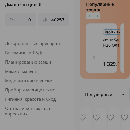
Популярные
Диапазон цен,
₽
товары
От
До
ЛЕКАРСТВЕННЫЕ 
Фенибут таб.
Лекарственные препараты
N20 Олайн
Витамины и БАДы
Планирование семьи
1 329
,20
Мама и малыш
Медицинские изделия
Приборы медицинские
Популярные
Гигиена, красота и уход
Оптика и контактная
коррекция