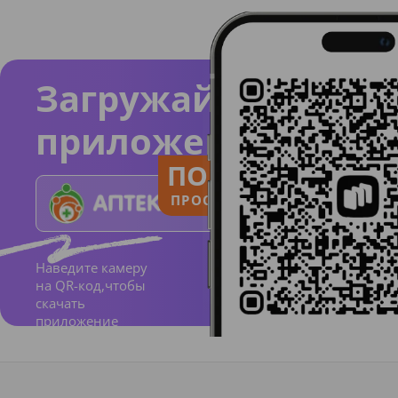
Загружайте
приложение
ПОЛЬЗУЙСЯ
ПРОСТО И ПОНЯТНО
Наведите камеру
на QR-код,чтобы
скачать
приложение