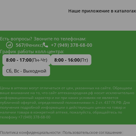
Наше приложение в каталогах
Есть вопросы?
Звоните по телефонам:
567
(Феникс)
+7 (949) 378-68-00
График работы колл-центра:
8:00 - 17:00
(Пн-Чт)
8:00 - 16:00
(Пт)
Сб, Вс - Выходной
Цены в аптеках могут отличаться от цен, указанных на сайте. Обращаем
ваше внимание на то, что сайт аптеканародная.рф носит исключительно
информационный характер и ни при каких условиях не является
публичной офертой, определяемой положениями п. 2 ст. 437 ГК РФ. Для
получения подробной информации о действующих ценах на товар и
наличии товара в конкретной аптеке, пожалуйста, обращайтесь по
телефону +7 (949) 378-68-00
Наш сайт использует файлы
cookie и метрическую систему
Яндекс.Метрика
для
Политика конфиденциальности
|
Пользовательское соглашение
|
улучшения работы и анализа