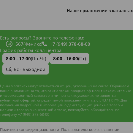
Наше приложение в каталогах
Есть вопросы?
Звоните по телефонам:
567
(Феникс)
+7 (949) 378-68-00
График работы колл-центра:
8:00 - 17:00
(Пн-Чт)
8:00 - 16:00
(Пт)
Сб, Вс - Выходной
Цены в аптеках могут отличаться от цен, указанных на сайте. Обращаем
ваше внимание на то, что сайт аптеканародная.рф носит исключительно
информационный характер и ни при каких условиях не является
публичной офертой, определяемой положениями п. 2 ст. 437 ГК РФ. Для
получения подробной информации о действующих ценах на товар и
наличии товара в конкретной аптеке, пожалуйста, обращайтесь по
телефону +7 (949) 378-68-00
Наш сайт использует файлы
cookie и метрическую систему
Яндекс.Метрика
для
Политика конфиденциальности
|
Пользовательское соглашение
|
улучшения работы и анализа