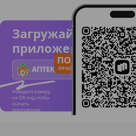
Загружайте
приложение
ПОЛЬЗУЙСЯ
ПРОСТО И ПОНЯТНО
Наведите камеру
на QR-код,чтобы
скачать
приложение