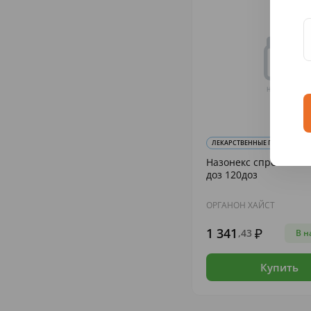
ЛЕКАРСТВЕННЫЕ ПРЕПАРАТЫ И 
Назонекс спрей наз. 
доз 120доз
ОРГАНОН ХАЙСТ
1 341
,43
В н
Купить