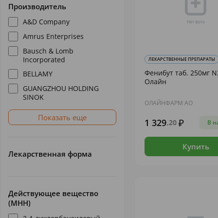
Производитель
A&D Company
Amrus Enterprises
Bausch & Lomb
Incorporated
ЛЕКАРСТВЕННЫЕ ПРЕПАРАТЫ
Фенибут таб. 250мг N
BELLAMY
Олайн
GUANGZHOU HOLDING
SINOK
ОЛАЙНФАРМ АО
Показать еще
1 329
,20
В н
Купить
Лекарственная форма
Действующее вещество
(МНН)