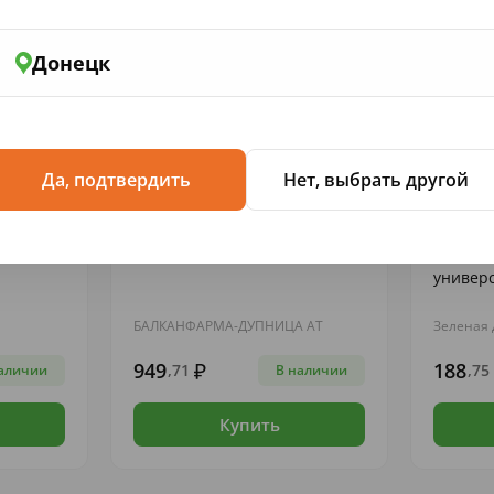
Донецк
Да, подтвердить
Нет, выбрать другой
БАДЫ...
ЛЕКАРСТВЕННЫЕ ПРЕПАРАТЫ
ЛЕКАРСТ
50мкг/
Фезам капс. N 60
Пантен
универ
БАЛКАНФАРМА-ДУПНИЦА АТ
Зеленая 
949
188
,71
,75
аличии
В наличии
Купить