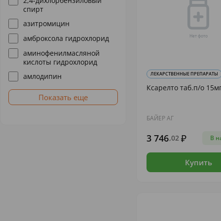
2,4-дихлорбензиловый
спирт
азитромицин
амброксола гидрохлорид
аминофенилмасляной
кислоты гидрохлорид
ЛЕКАРСТВЕННЫЕ ПРЕПАРАТЫ
амлодипин
Ксарелто таб.п/о 15м
Показать еще
БАЙЕР АГ
3 746
,02
В н
Купить