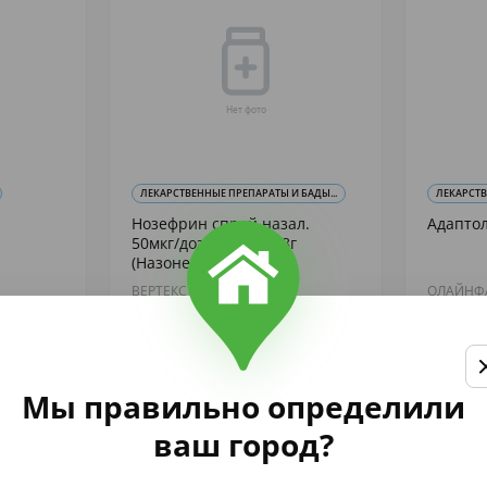
ЛЕКАРСТВЕННЫЕ ПРЕПАРАТЫ И БАДЫ...
ЛЕКАРСТ
Нозефрин спрей назал.
Адаптол
50мкг/доза 120доз 18г
(Назонекс)
ВЕРТЕКС АО
ОЛАЙНФ
865
2 446
,75
,
аличии
В наличии
Купить
Мы правильно определили
ваш город?