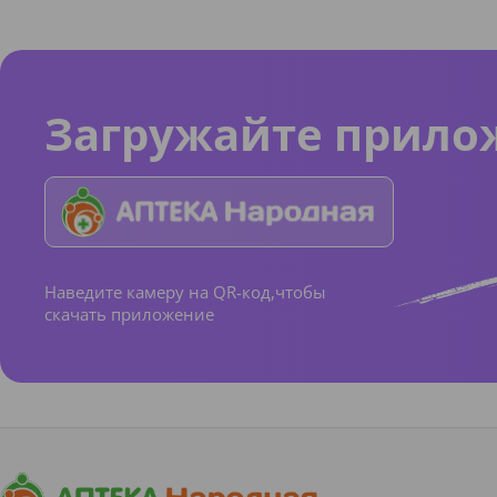
Загружайте прило
Наведите камеру на QR-код,чтобы
скачать приложение