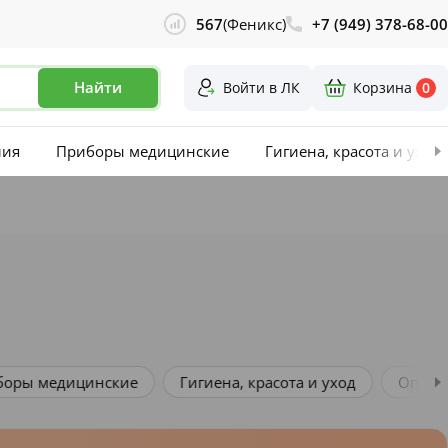
567
(Феникс)
+7 (949) 378-68-00
Найти
Войти в ЛК
Корзина
0
лия
Приборы медицинские
Гигиена, красота и уход
ские
Гигиена, красота и уход
Оптика и контактна