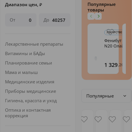
Популярные
Диапазон цен,
₽
товары
От
До
ЛЕКАРСТВЕННЫЕ 
Фенибут таб.
Лекарственные препараты
N20 Олайн
Витамины и БАДы
Планирование семьи
1 329
,20
Мама и малыш
Медицинские изделия
Приборы медицинские
Популярные
Гигиена, красота и уход
Оптика и контактная
коррекция