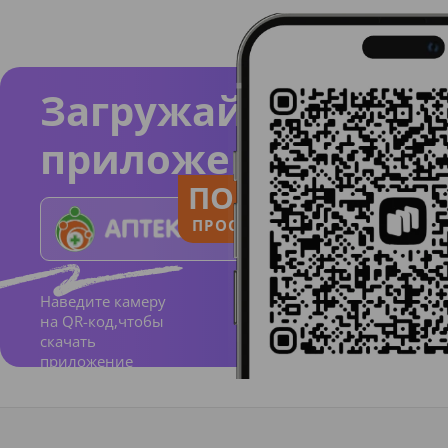
Загружайте
приложение
ПОЛЬЗУЙСЯ
ПРОСТО И ПОНЯТНО
Наведите камеру
на QR-код,чтобы
скачать
приложение