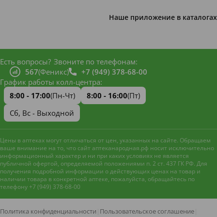
Наше приложение в каталогах
Есть вопросы?
Звоните по телефонам:
567
(Феникс)
+7 (949) 378-68-00
График работы колл-центра:
8:00 - 17:00
(Пн-Чт)
8:00 - 16:00
(Пт)
Сб, Вс - Выходной
Цены в аптеках могут отличаться от цен, указанных на сайте. Обращаем
ваше внимание на то, что сайт аптеканародная.рф носит исключительно
информационный характер и ни при каких условиях не является
публичной офертой, определяемой положениями п. 2 ст. 437 ГК РФ. Для
получения подробной информации о действующих ценах на товар и
наличии товара в конкретной аптеке, пожалуйста, обращайтесь по
телефону +7 (949) 378-68-00
Наш сайт использует файлы
cookie и метрическую систему
Яндекс.Метрика
для
Политика конфиденциальности
|
Пользовательское соглашение
|
улучшения работы и анализа