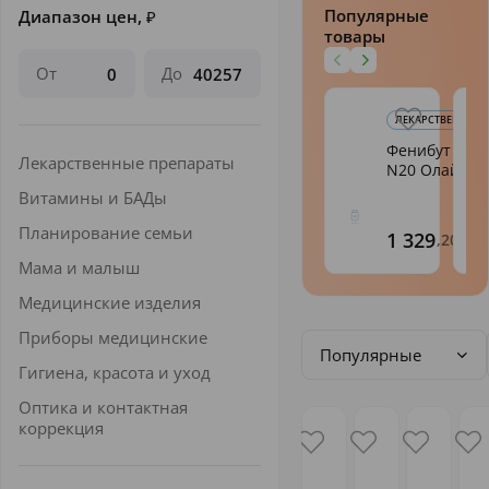
Популярные
Диапазон цен,
₽
товары
От
До
ЛЕКАРСТВЕННЫЕ 
Фенибут таб.
Лекарственные препараты
N20 Олайн
Витамины и БАДы
Планирование семьи
1 329
,20
Мама и малыш
Медицинские изделия
Приборы медицинские
Популярные
Гигиена, красота и уход
Оптика и контактная
коррекция