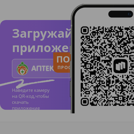
Загружайте
приложение
ПОЛЬЗУЙСЯ
ПРОСТО И ПОНЯТНО
Наведите камеру
на QR-код,чтобы
скачать
приложение