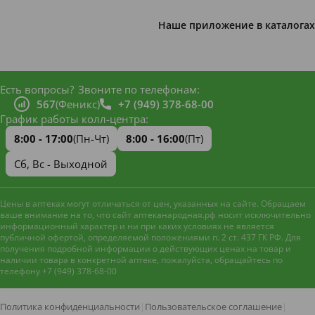
Наше приложение в каталогах
Есть вопросы?
Звоните по телефонам:
567
(Феникс)
+7 (949) 378-68-00
График работы колл-центра:
8:00 - 17:00
(Пн-Чт)
8:00 - 16:00
(Пт)
Сб, Вс - Выходной
Цены в аптеках могут отличаться от цен, указанных на сайте. Обращаем
ваше внимание на то, что сайт аптеканародная.рф носит исключительно
информационный характер и ни при каких условиях не является
публичной офертой, определяемой положениями п. 2 ст. 437 ГК РФ. Для
получения подробной информации о действующих ценах на товар и
наличии товара в конкретной аптеке, пожалуйста, обращайтесь по
телефону +7 (949) 378-68-00
Наш сайт использует файлы
cookie и метрическую систему
Яндекс.Метрика
для
Политика конфиденциальности
|
Пользовательское соглашение
|
улучшения работы и анализа