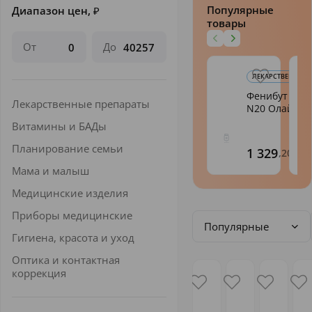
Популярные
Диапазон цен,
₽
товары
От
До
ЛЕКАРСТВЕННЫЕ 
Фенибут таб.
Лекарственные препараты
N20 Олайн
Витамины и БАДы
Планирование семьи
1 329
,20
Мама и малыш
Медицинские изделия
Приборы медицинские
Популярные
Гигиена, красота и уход
Оптика и контактная
коррекция