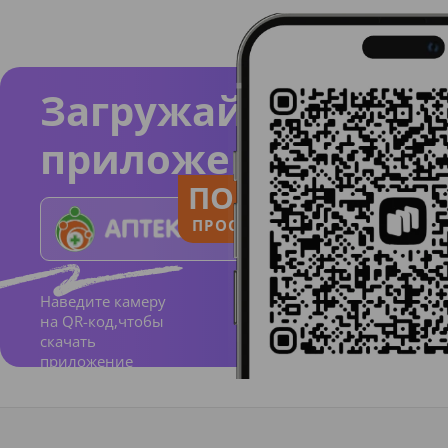
Загружайте
приложение
ПОЛЬЗУЙСЯ
ПРОСТО И ПОНЯТНО
Наведите камеру
на QR-код,чтобы
скачать
приложение