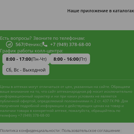
Наше приложение в каталогах
Есть вопросы?
Звоните по телефонам:
567
(Феникс)
+7 (949) 378-68-00
График работы колл-центра:
8:00 - 17:00
(Пн-Чт)
8:00 - 16:00
(Пт)
Сб, Вс - Выходной
Цены в аптеках могут отличаться от цен, указанных на сайте. Обращаем
ваше внимание на то, что сайт аптеканародная.рф носит исключительно
информационный характер и ни при каких условиях не является
публичной офертой, определяемой положениями п. 2 ст. 437 ГК РФ. Для
получения подробной информации о действующих ценах на товар и
наличии товара в конкретной аптеке, пожалуйста, обращайтесь по
телефону +7 (949) 378-68-00
Наш сайт использует файлы
cookie и метрическую систему
Яндекс.Метрика
для
Политика конфиденциальности
|
Пользовательское соглашение
|
улучшения работы и анализа