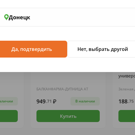
Донецк
Да, подтвердить
Нет, выбрать другой
БАДЫ...
ЛЕКАРСТВЕННЫЕ ПРЕПАРАТЫ
ЛЕКАРСТ
50мкг/
Фезам капс. N 60
Пантен
универ
БАЛКАНФАРМА-ДУПНИЦА АТ
Зеленая 
949
188
,71
,75
аличии
В наличии
Купить