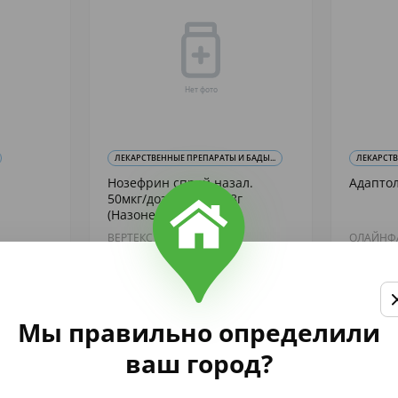
ЛЕКАРСТВЕННЫЕ ПРЕПАРАТЫ И БАДЫ...
ЛЕКАРСТ
Нозефрин спрей назал.
Адаптол
50мкг/доза 120доз 18г
(Назонекс)
ВЕРТЕКС АО
ОЛАЙНФ
865
2 446
,75
,
аличии
В наличии
Купить
Мы правильно определили
ваш город?