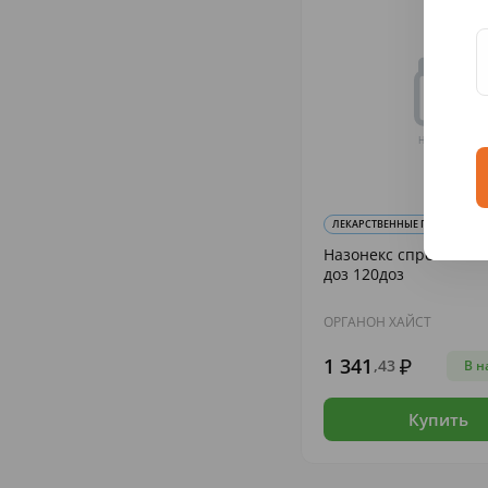
ЛЕКАРСТВЕННЫЕ ПРЕПАРАТЫ И 
Назонекс спрей наз. 
доз 120доз
ОРГАНОН ХАЙСТ
1 341
,43
В н
Купить