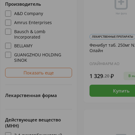
Производитель
A&D Company
Amrus Enterprises
Bausch & Lomb
Incorporated
ЛЕКАРСТВЕННЫЕ ПРЕПАРАТЫ
Фенибут таб. 250мг N
BELLAMY
Олайн
GUANGZHOU HOLDING
SINOK
ОЛАЙНФАРМ АО
Показать еще
1 329
,20
В н
Купить
Лекарственная форма
Действующее вещество
(МНН)