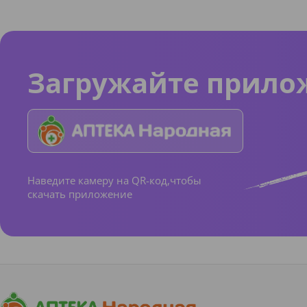
Загружайте прило
Наведите камеру на QR-код,чтобы
скачать приложение