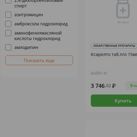
2,4-дихлорбензиловый
спирт
азитромицин
амброксола гидрохлорид
аминофенилмасляной
кислоты гидрохлорид
ЛЕКАРСТВЕННЫЕ ПРЕПАРАТЫ
амлодипин
Ксарелто таб.п/о 15м
Показать еще
БАЙЕР АГ
3 746
,02
В н
Купить