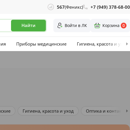
567
(Феникс)
+7 (949) 378-68-00
Найти
Войти в ЛК
Корзина
0
лия
Приборы медицинские
Гигиена, красота и уход
ские
Гигиена, красота и уход
Оптика и контактна