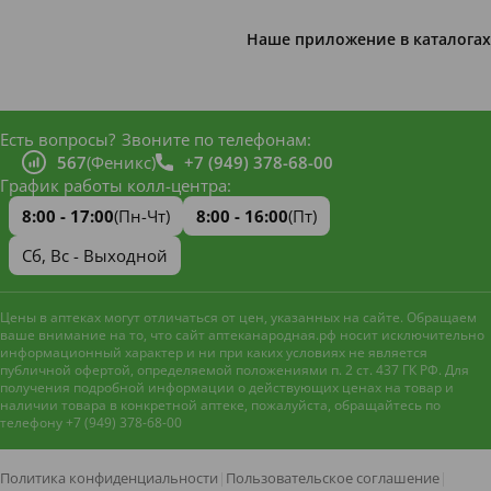
Наше приложение в каталогах
Есть вопросы?
Звоните по телефонам:
567
(Феникс)
+7 (949) 378-68-00
График работы колл-центра:
8:00 - 17:00
(Пн-Чт)
8:00 - 16:00
(Пт)
Сб, Вс - Выходной
Цены в аптеках могут отличаться от цен, указанных на сайте. Обращаем
ваше внимание на то, что сайт аптеканародная.рф носит исключительно
информационный характер и ни при каких условиях не является
публичной офертой, определяемой положениями п. 2 ст. 437 ГК РФ. Для
получения подробной информации о действующих ценах на товар и
наличии товара в конкретной аптеке, пожалуйста, обращайтесь по
телефону +7 (949) 378-68-00
Наш сайт использует файлы
cookie и метрическую систему
Яндекс.Метрика
для
Политика конфиденциальности
|
Пользовательское соглашение
|
улучшения работы и анализа