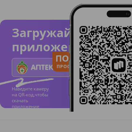
Загружайте
приложение
ПОЛЬЗУЙСЯ
ПРОСТО И ПОНЯТНО
Наведите камеру
на QR-код,чтобы
скачать
приложение