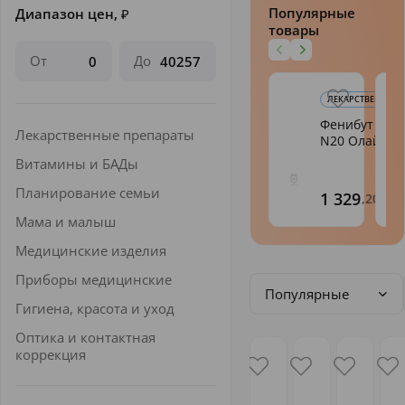
Популярные
Диапазон цен,
₽
товары
От
До
ЛЕКАРСТВЕННЫЕ 
Фенибут таб.
Лекарственные препараты
N20 Олайн
Витамины и БАДы
Планирование семьи
1 329
,20
Мама и малыш
Медицинские изделия
Приборы медицинские
Популярные
Гигиена, красота и уход
Оптика и контактная
коррекция