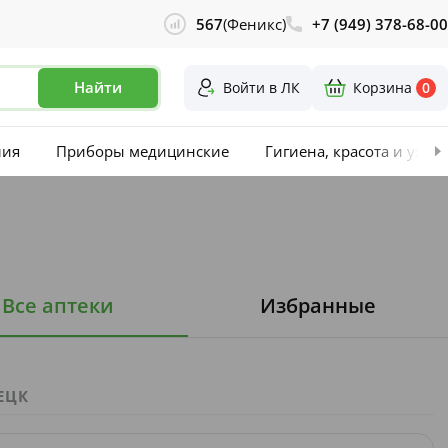
567
(Феникс)
+7 (949) 378-68-00
Найти
Войти в ЛК
Корзина
0
лия
Приборы медицинские
Гигиена, красота и уход
Все аптеки
Избранные
ЕЦК