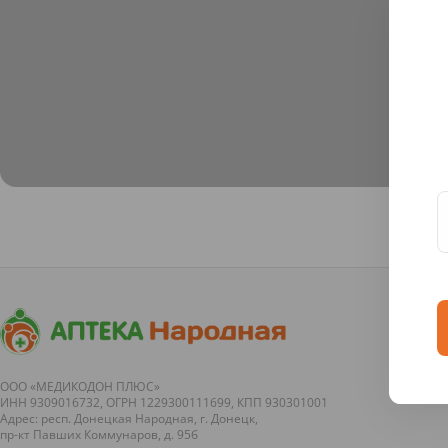
ООО «МЕДИКОДОН ПЛЮС»
ИНН 9309016732, ОГРН 1229300111699, КПП 930301001
Адрес: респ. Донецкая Народная, г. Донецк,
пр-кт Павших Коммунаров, д. 95б