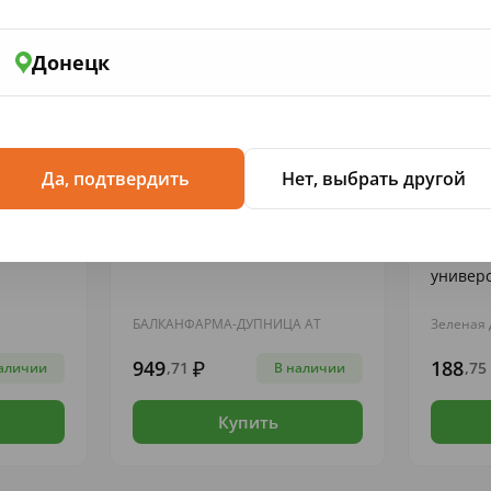
Донецк
Да, подтвердить
Нет, выбрать другой
БАДЫ...
ЛЕКАРСТВЕННЫЕ ПРЕПАРАТЫ
ЛЕКАРСТ
50мкг/
Фезам капс. N 60
Пантен
универ
БАЛКАНФАРМА-ДУПНИЦА АТ
Зеленая 
949
188
,71
,75
аличии
В наличии
Купить