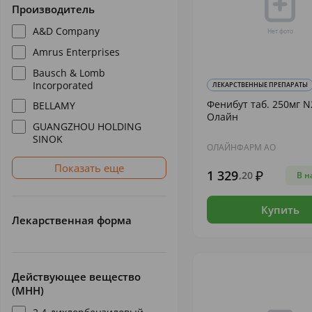
Производитель
A&D Company
Amrus Enterprises
Bausch & Lomb
Incorporated
ЛЕКАРСТВЕННЫЕ ПРЕПАРАТЫ
Фенибут таб. 250мг N
BELLAMY
Олайн
GUANGZHOU HOLDING
SINOK
ОЛАЙНФАРМ АО
Показать еще
1 329
,20
В н
Купить
Лекарственная форма
Действующее вещество
(МНН)