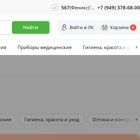
567
(Феникс)
+7 (949) 378-68-00
Найти
Войти в ЛК
Корзина
0
лия
Приборы медицинские
Гигиена, красота и уход
ские
Гигиена, красота и уход
Оптика и контактна