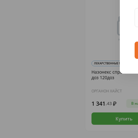
ЛЕКАРСТВЕННЫЕ ПРЕПАРАТЫ И 
Назонекс спрей наз. 
доз 120доз
ОРГАНОН ХАЙСТ
1 341
,43
В н
Купить