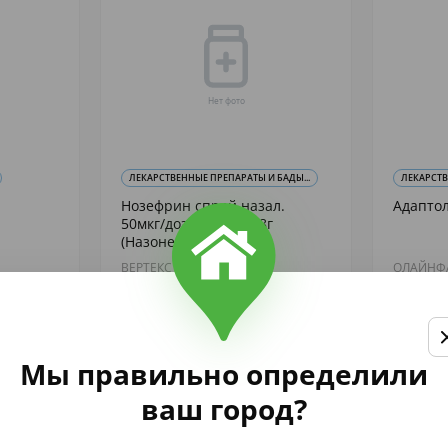
ЛЕКАРСТВЕННЫЕ ПРЕПАРАТЫ И БАДЫ...
ЛЕКАРСТ
Нозефрин спрей назал.
Адаптол
50мкг/доза 120доз 18г
(Назонекс)
ВЕРТЕКС АО
ОЛАЙНФ
865
2 446
,75
,
аличии
В наличии
Купить
Мы правильно определили
ваш город?