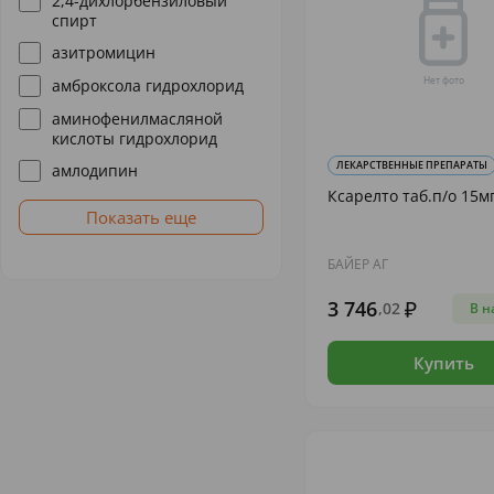
2,4-дихлорбензиловый
спирт
азитромицин
амброксола гидрохлорид
аминофенилмасляной
кислоты гидрохлорид
ЛЕКАРСТВЕННЫЕ ПРЕПАРАТЫ
амлодипин
Ксарелто таб.п/о 15м
Показать еще
БАЙЕР АГ
3 746
,02
В н
Купить