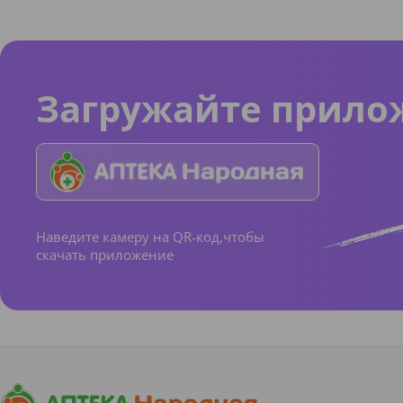
Загружайте прило
Наведите камеру на QR-код,чтобы
скачать приложение