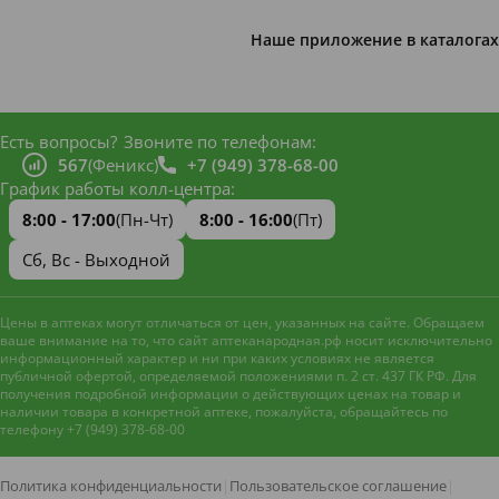
Наше приложение в каталогах
Есть вопросы?
Звоните по телефонам:
567
(Феникс)
+7 (949) 378-68-00
График работы колл-центра:
8:00 - 17:00
(Пн-Чт)
8:00 - 16:00
(Пт)
Сб, Вс - Выходной
Цены в аптеках могут отличаться от цен, указанных на сайте. Обращаем
ваше внимание на то, что сайт аптеканародная.рф носит исключительно
информационный характер и ни при каких условиях не является
публичной офертой, определяемой положениями п. 2 ст. 437 ГК РФ. Для
получения подробной информации о действующих ценах на товар и
наличии товара в конкретной аптеке, пожалуйста, обращайтесь по
телефону +7 (949) 378-68-00
Наш сайт использует файлы
cookie и метрическую систему
Яндекс.Метрика
для
Политика конфиденциальности
|
Пользовательское соглашение
|
улучшения работы и анализа