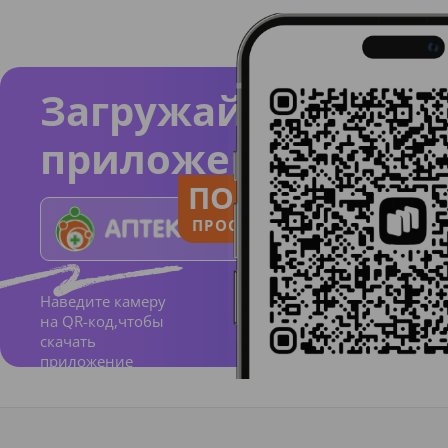
Загружайте
приложение
ПОЛЬЗУЙСЯ
ПРОСТО И ПОНЯТНО
Наведите камеру
на QR-код,чтобы
скачать
приложение