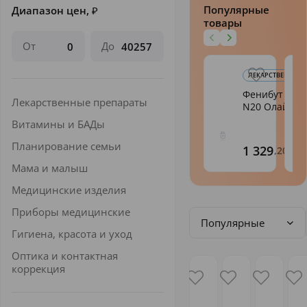
Популярные
Диапазон цен,
₽
товары
От
До
ЛЕКАРСТВЕННЫЕ 
Фенибут таб.
Лекарственные препараты
N20 Олайн
Витамины и БАДы
Планирование семьи
1 329
,20
Мама и малыш
Медицинские изделия
Приборы медицинские
Популярные
Гигиена, красота и уход
Оптика и контактная
коррекция