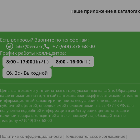
Наше приложение в каталогах
Есть вопросы?
Звоните по телефонам:
567
(Феникс)
+7 (949) 378-68-00
График работы колл-центра:
8:00 - 17:00
(Пн-Чт)
8:00 - 16:00
(Пт)
Сб, Вс - Выходной
Цены в аптеках могут отличаться от цен, указанных на сайте. Обращаем
ваше внимание на то, что сайт аптеканародная.рф носит исключительно
информационный характер и ни при каких условиях не является
публичной офертой, определяемой положениями п. 2 ст. 437 ГК РФ. Для
получения подробной информации о действующих ценах на товар и
наличии товара в конкретной аптеке, пожалуйста, обращайтесь по
телефону +7 (949) 378-68-00
Наш сайт использует файлы
cookie и метрическую систему
Яндекс.Метрика
для
Политика конфиденциальности
|
Пользовательское соглашение
|
улучшения работы и анализа