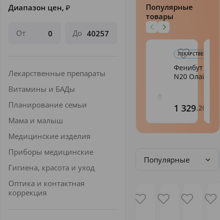
Популярные
Диапазон цен,
₽
товары
От
До
ЛЕКАРСТВЕННЫЕ 
Фенибут таб.
Лекарственные препараты
N20 Олайн
Витамины и БАДы
Планирование семьи
1 329
,20
Мама и малыш
Медицинские изделия
Приборы медицинские
Популярные
Гигиена, красота и уход
Оптика и контактная
коррекция