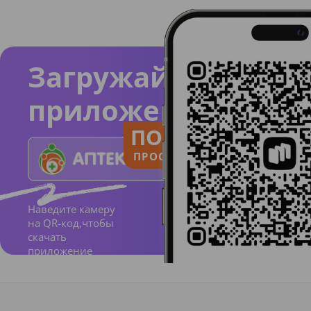
Загружайте
приложение
ПОЛЬЗУЙСЯ
ПРОСТО И ПОНЯТНО
Наведите камеру
на QR-код,чтобы
скачать
приложение