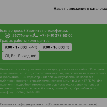
Наше приложение в каталогах
Есть вопросы?
Звоните по телефонам:
567
(Феникс)
+7 (949) 378-68-00
График работы колл-центра:
8:00 - 17:00
(Пн-Чт)
8:00 - 16:00
(Пт)
Сб, Вс - Выходной
Цены в аптеках могут отличаться от цен, указанных на сайте. Обращаем
ваше внимание на то, что сайт аптеканародная.рф носит исключительно
информационный характер и ни при каких условиях не является
публичной офертой, определяемой положениями п. 2 ст. 437 ГК РФ. Для
получения подробной информации о действующих ценах на товар и
наличии товара в конкретной аптеке, пожалуйста, обращайтесь по
телефону +7 (949) 378-68-00
Наш сайт использует файлы
cookie и метрическую систему
Яндекс.Метрика
для
Политика конфиденциальности
|
Пользовательское соглашение
|
улучшения работы и анализа