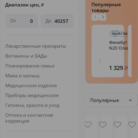
Популярные
Диапазон цен,
₽
товары
От
До
ЛЕКАРСТВЕННЫЕ 
Фенибут таб.
Лекарственные препараты
N20 Олайн
Витамины и БАДы
Планирование семьи
1 329
,20
Мама и малыш
Медицинские изделия
Приборы медицинские
Популярные
Гигиена, красота и уход
Оптика и контактная
коррекция