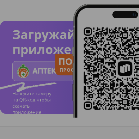
Загружайте
приложение
ПОЛЬЗУЙСЯ
ПРОСТО И ПОНЯТНО
Наведите камеру
на QR-код,чтобы
скачать
приложение