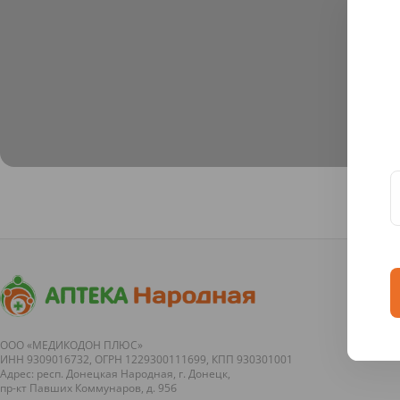
ООО «МЕДИКОДОН ПЛЮС»
ИНН 9309016732, ОГРН 1229300111699, КПП 930301001
Адрес: респ. Донецкая Народная, г. Донецк,
пр-кт Павших Коммунаров, д. 95б