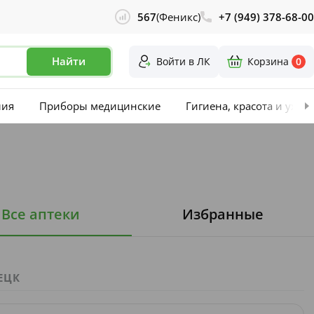
567
(Феникс)
+7 (949) 378-68-00
Найти
Войти в ЛК
Корзина
0
лия
Приборы медицинские
Гигиена, красота и уход
Все аптеки
Избранные
ЕЦК