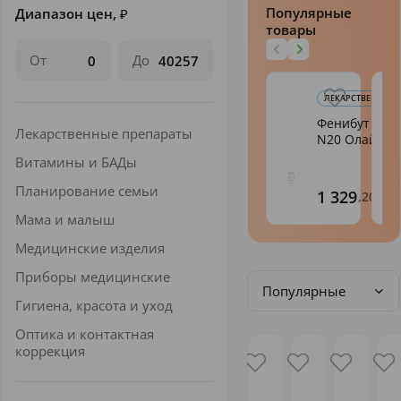
Популярные
Диапазон цен,
₽
товары
От
До
ЛЕКАРСТВЕННЫЕ 
Фенибут таб.
Лекарственные препараты
N20 Олайн
Витамины и БАДы
Планирование семьи
1 329
,20
Мама и малыш
Медицинские изделия
Приборы медицинские
Популярные
Гигиена, красота и уход
Оптика и контактная
коррекция