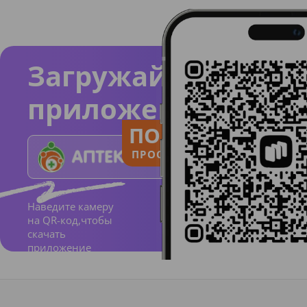
Загружайте
приложение
ПОЛЬЗУЙСЯ
ПРОСТО И ПОНЯТНО
Наведите камеру
на QR-код,чтобы
скачать
приложение