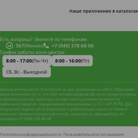
Наше приложение в каталогах
Есть вопросы?
Звоните по телефонам:
567
(Феникс)
+7 (949) 378-68-00
График работы колл-центра:
8:00 - 17:00
(Пн-Чт)
8:00 - 16:00
(Пт)
Сб, Вс - Выходной
Цены в аптеках могут отличаться от цен, указанных на сайте. Обращаем
ваше внимание на то, что сайт аптеканародная.рф носит исключительно
информационный характер и ни при каких условиях не является
публичной офертой, определяемой положениями п. 2 ст. 437 ГК РФ. Для
получения подробной информации о действующих ценах на товар и
наличии товара в конкретной аптеке, пожалуйста, обращайтесь по
телефону +7 (949) 378-68-00
Наш сайт использует файлы
cookie и метрическую систему
Яндекс.Метрика
для
Политика конфиденциальности
|
Пользовательское соглашение
|
улучшения работы и анализа