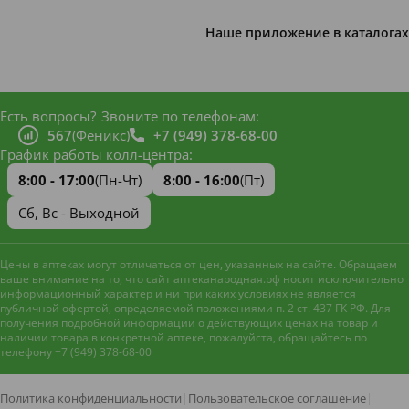
Наше приложение в каталогах
Есть вопросы?
Звоните по телефонам:
567
(Феникс)
+7 (949) 378-68-00
График работы колл-центра:
8:00 - 17:00
(Пн-Чт)
8:00 - 16:00
(Пт)
Сб, Вс - Выходной
Цены в аптеках могут отличаться от цен, указанных на сайте. Обращаем
ваше внимание на то, что сайт аптеканародная.рф носит исключительно
информационный характер и ни при каких условиях не является
публичной офертой, определяемой положениями п. 2 ст. 437 ГК РФ. Для
получения подробной информации о действующих ценах на товар и
наличии товара в конкретной аптеке, пожалуйста, обращайтесь по
телефону +7 (949) 378-68-00
Наш сайт использует файлы
cookie и метрическую систему
Яндекс.Метрика
для
Политика конфиденциальности
|
Пользовательское соглашение
|
улучшения работы и анализа