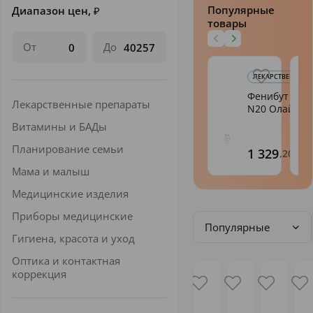
Популярные
Диапазон цен,
₽
товары
От
До
ЛЕКАРСТВЕННЫЕ 
Фенибут таб.
Лекарственные препараты
N20 Олайн
Витамины и БАДы
Планирование семьи
1 329
,20
Мама и малыш
Медицинские изделия
Приборы медицинские
Популярные
Гигиена, красота и уход
Оптика и контактная
коррекция