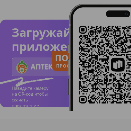
Загружайте
приложение
ПОЛЬЗУЙСЯ
ПРОСТО И ПОНЯТНО
Наведите камеру
на QR-код,чтобы
скачать
приложение