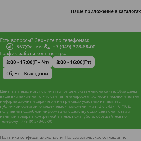
Наше приложение в каталогах
Есть вопросы?
Звоните по телефонам:
567
(Феникс)
+7 (949) 378-68-00
График работы колл-центра:
8:00 - 17:00
(Пн-Чт)
8:00 - 16:00
(Пт)
Сб, Вс - Выходной
Цены в аптеках могут отличаться от цен, указанных на сайте. Обращаем
ваше внимание на то, что сайт аптеканародная.рф носит исключительно
информационный характер и ни при каких условиях не является
публичной офертой, определяемой положениями п. 2 ст. 437 ГК РФ. Для
получения подробной информации о действующих ценах на товар и
наличии товара в конкретной аптеке, пожалуйста, обращайтесь по
телефону +7 (949) 378-68-00
Наш сайт использует файлы
cookie и метрическую систему
Яндекс.Метрика
для
Политика конфиденциальности
|
Пользовательское соглашение
|
улучшения работы и анализа