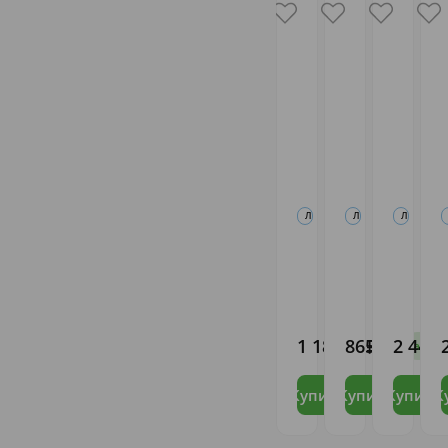
ЛЕКАРСТВЕННЫЕ ПРЕПАРАТЫ
ЛЕКАРСТВЕННЫЕ ПРЕ
ЛЕКАРСТ
Канефрон
Нозефрин
Адапто
Н таб.
спрей
таб.
N60
назал.
500мг
50мкг/
N20
БИОНОРИКА
ВЕРТЕКС
ОЛАЙНФ
A
доза
СЕ
АО
АО
N
120доз
1 185
865
2 446
,88
,75
,
В налич
В 
18г
C
(Назонекс)
Купить
Купить
Купить
К