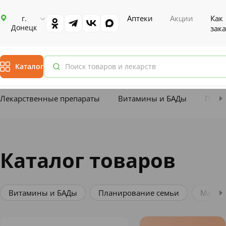
Аптеки
Акции
Как
г.
Донецк
зака
Каталог
Лекарственные препараты
Витамины и БАДы
План
Главная
Каталог
Каталог товаров
Витамины и БАДы
Планирование семьи
Мама 