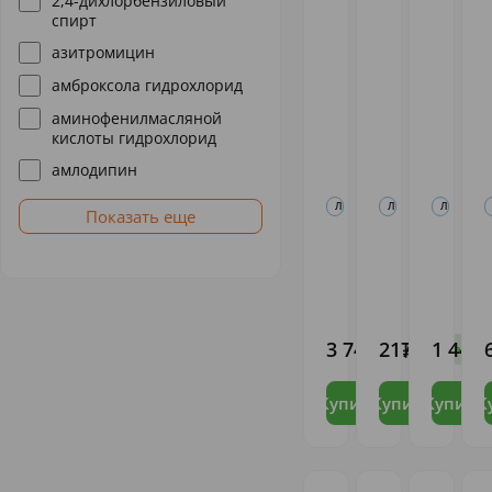
2,4-дихлорбензиловый
спирт
азитромицин
амброксола гидрохлорид
аминофенилмасляной
кислоты гидрохлорид
амлодипин
ЛЕКАРСТВЕННЫЕ ПРЕПАРАТЫ
ЛЕКАРСТВЕННЫЕ П
ЛЕКАРСТ
Показать еще
Ксарелто
Флоксал
Азелик
таб.п/о
капли
гель 15
15мг N28
глаз.
30г
0.3%
(Скинор
БАЙЕР
ДР.
Акрихин
5мл
АГ
ГЕРХАРД
МАНН,
3 746
217
1 441
,02
,09
,
В налич
В 
ХИМ.-
ФАРМ.
ФАБРИК
Купить
Купить
Купить
К
ГМБХ