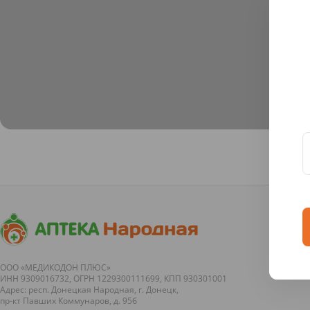
ООО «МЕДИКОДОН ПЛЮС»
ИНН 9309016732, ОГРН 1229300111699, КПП 930301001
Адрес: респ. Донецкая Народная, г. Донецк,
пр-кт Павших Коммунаров, д. 95б