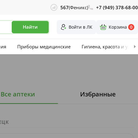
567
(Феникс)
+7 (949) 378-68-00
Найти
Войти в ЛК
Корзина
0
лия
Приборы медицинские
Гигиена, красота и уход
Все аптеки
Избранные
ЕЦК