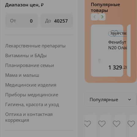
Популярные
Диапазон цен,
₽
товары
От
До
ЛЕКАРСТВЕННЫЕ 
Фенибут таб.
Лекарственные препараты
N20 Олайн
Витамины и БАДы
Планирование семьи
1 329
,20
Мама и малыш
Медицинские изделия
Приборы медицинские
Популярные
Гигиена, красота и уход
Оптика и контактная
коррекция