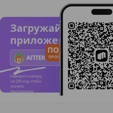
Загружайте
приложение
ПОЛЬЗУЙСЯ
ПРОСТО И ПОНЯТНО
Наведите камеру
на QR-код,чтобы
скачать
приложение