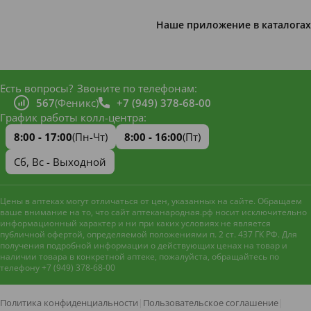
Наше приложение в каталогах
Есть вопросы?
Звоните по телефонам:
567
(Феникс)
+7 (949) 378-68-00
График работы колл-центра:
8:00 - 17:00
(Пн-Чт)
8:00 - 16:00
(Пт)
Сб, Вс - Выходной
Цены в аптеках могут отличаться от цен, указанных на сайте. Обращаем
ваше внимание на то, что сайт аптеканародная.рф носит исключительно
информационный характер и ни при каких условиях не является
публичной офертой, определяемой положениями п. 2 ст. 437 ГК РФ. Для
получения подробной информации о действующих ценах на товар и
наличии товара в конкретной аптеке, пожалуйста, обращайтесь по
телефону +7 (949) 378-68-00
Наш сайт использует файлы
cookie и метрическую систему
Яндекс.Метрика
для
Политика конфиденциальности
|
Пользовательское соглашение
|
улучшения работы и анализа