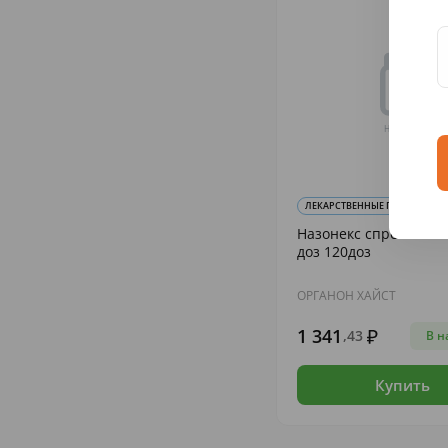
ЛЕКАРСТВЕННЫЕ ПРЕПАРАТЫ И 
Назонекс спрей наз. 
доз 120доз
ОРГАНОН ХАЙСТ
1 341
,43
В н
Купить