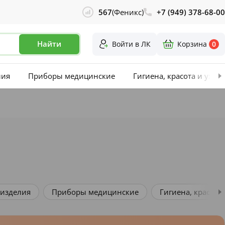
567
(Феникс)
+7 (949) 378-68-00
Найти
Войти в ЛК
Корзина
0
лия
Приборы медицинские
Гигиена, красота и уход
ские
Гигиена, красота и уход
Оптика и контактна