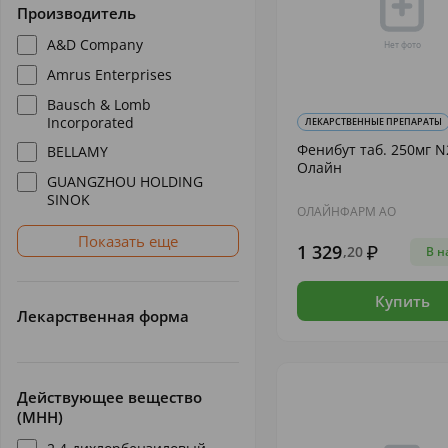
Производитель
A&D Company
Amrus Enterprises
Bausch & Lomb
Incorporated
ЛЕКАРСТВЕННЫЕ ПРЕПАРАТЫ
Фенибут таб. 250мг N
BELLAMY
Олайн
GUANGZHOU HOLDING
SINOK
ОЛАЙНФАРМ АО
Показать еще
1 329
,20
В н
Купить
Лекарственная форма
Действующее вещество
(МНН)