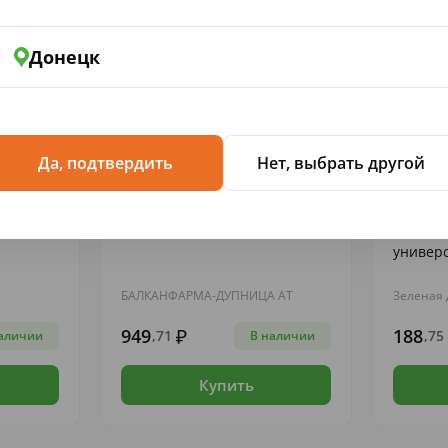
Донецк
Да, подтвердить
Нет, выбрать другой
БАДЫ...
ЛЕКАРСТВЕННЫЕ ПРЕПАРАТЫ
ЛЕКАРСТ
50мкг/
Фезам капс. N 60
Пантен
универ
БАЛКАНФАРМА-ДУПНИЦА АТ
Зеленая 
949
188
,71
,75
аличии
В наличии
Купить