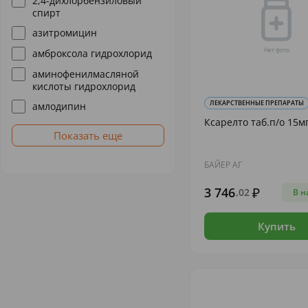
2,4-дихлорбензиловый
спирт
азитромицин
амброксола гидрохлорид
аминофенилмасляной
кислоты гидрохлорид
ЛЕКАРСТВЕННЫЕ ПРЕПАРАТЫ
амлодипин
Ксарелто таб.п/о 15м
Показать еще
БАЙЕР АГ
3 746
,02
В н
Купить