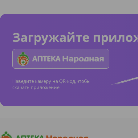
Загружайте прило
Наведите камеру на QR-код,чтобы
скачать приложение