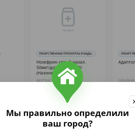
ЛЕКАРСТВЕННЫЕ ПРЕПАРАТЫ И БАДЫ...
ЛЕКАРСТ
Нозефрин спрей назал.
Адаптол
50мкг/доза 120доз 18г
(Назонекс)
ВЕРТЕКС АО
ОЛАЙНФ
865
2 446
,75
,
аличии
В наличии
Купить
Мы правильно определили
ваш город?