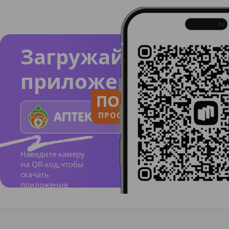
Загружайте
приложение
ПОЛЬЗУЙСЯ
ПРОСТО И ПОНЯТНО
Наведите камеру
на QR-код,чтобы
скачать
приложение