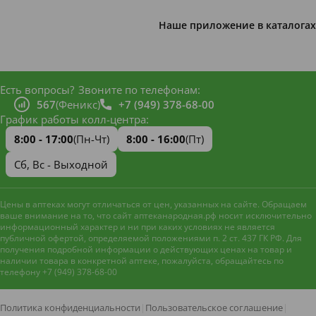
Наше приложение в каталогах
Есть вопросы?
Звоните по телефонам:
567
(Феникс)
+7 (949) 378-68-00
График работы колл-центра:
8:00 - 17:00
(Пн-Чт)
8:00 - 16:00
(Пт)
Сб, Вс - Выходной
Цены в аптеках могут отличаться от цен, указанных на сайте. Обращаем
ваше внимание на то, что сайт аптеканародная.рф носит исключительно
информационный характер и ни при каких условиях не является
публичной офертой, определяемой положениями п. 2 ст. 437 ГК РФ. Для
получения подробной информации о действующих ценах на товар и
наличии товара в конкретной аптеке, пожалуйста, обращайтесь по
телефону +7 (949) 378-68-00
Наш сайт использует файлы
cookie и метрическую систему
Яндекс.Метрика
для
Политика конфиденциальности
|
Пользовательское соглашение
|
улучшения работы и анализа