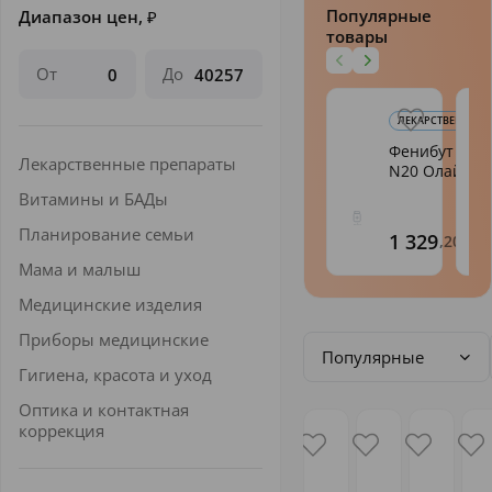
Популярные
Диапазон цен,
₽
товары
От
До
ЛЕКАРСТВЕННЫЕ 
Фенибут таб.
Лекарственные препараты
N20 Олайн
Витамины и БАДы
Планирование семьи
1 329
,20
Мама и малыш
Медицинские изделия
Приборы медицинские
Популярные
Гигиена, красота и уход
Оптика и контактная
коррекция