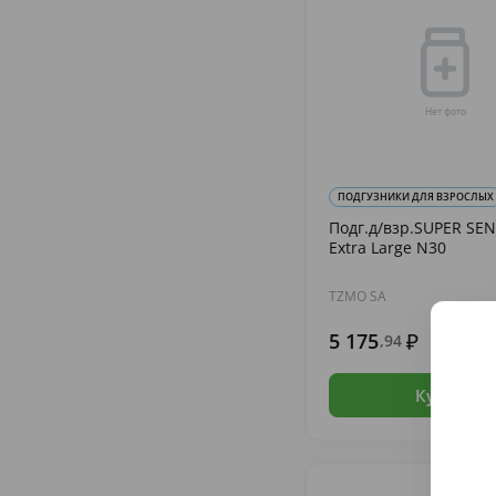
ПОДГУЗНИКИ ДЛЯ ВЗРОСЛЫХ
Подг.д/взр.SUPER SEN
Extra Large N30
TZMO SA
5 175
,94
В н
Купить