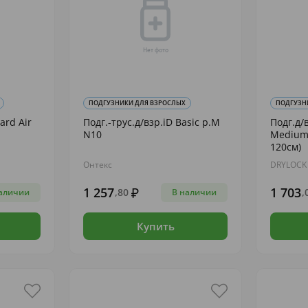
ПОДГУЗНИКИ ДЛЯ ВЗРОСЛЫХ
ПОДГУЗН
ard Air
Подг.-трус.д/взр.iD Basic р.M
Подг.д/
N10
Medium 
120см)
Онтекс
DRYLOCK
1 257
1 703
,80
,
аличии
В наличии
Купить