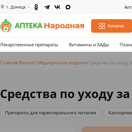
г. Донецк
Апт
Каталог
Лекарственные препараты
Витамины и БАДы
План
Главная
Каталог
Медицинские изделия
Средства по уходу 
Средства по уходу з
Калоприемники
Мочеприемники
Подгузники д