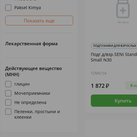
Paksel Kimya
Показать еще
Лекарственная форма
ПОДГУЗНИКИ ДЛЯ ВЗРОСЛЫХ
Подг.д/взр.SENI Stand
Small N30
Действующее вещество
TZMO SA
(МНН)
глицин
1 872
В н
Мочеприемники
Купить
Не определена
Пеленки, простыни и
клеенки