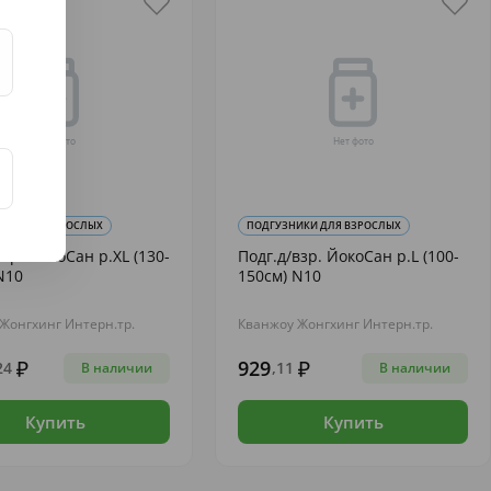
ИКИ ДЛЯ ВЗРОСЛЫХ
ПОДГУЗНИКИ ДЛЯ ВЗРОСЛЫХ
взр. ЙокоСан р.XL (130-
Подг.д/взр. ЙокоСан р.L (100-
N10
150см) N10
Жонгхинг Интерн.тр.
Кванжоу Жонгхинг Интерн.тр.
929
24
,11
В наличии
В наличии
Купить
Купить