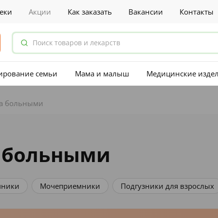
еки
Акции
Как заказать
Вакансии
Контакты
ирование семьи
Мама и малыш
Медицинские изде
за больными
а больными
ля взрослых
Пеленки, простыни и клеенки
Посуда