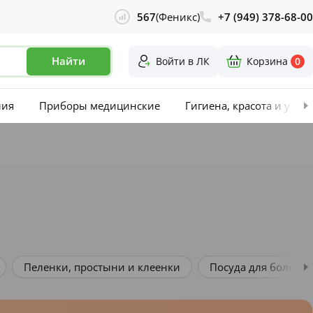
567
(Феникс)
+7 (949) 378-68-00
Найти
Войти в ЛК
Корзина
0
лия
Приборы медицинские
Гигиена, красота и уход
 для больных
Судно подкладное
Средства для ухо