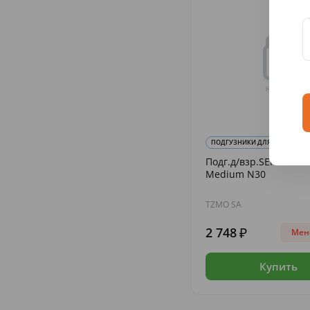
ПОДГУЗНИКИ ДЛЯ ВЗРОСЛЫХ
Подг.д/взр.SENI Classi
Medium N30
TZMO SA
2 748
Мене
Купить