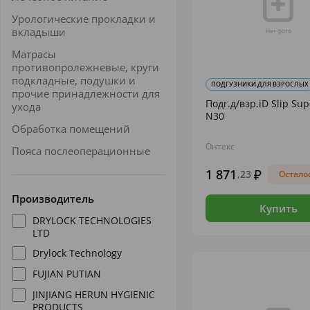
Урологические прокладки и
вкладыши
Матрасы
противопролежневые, круги
подкладные, подушки и
ПОДГУЗНИКИ ДЛЯ ВЗРОСЛЫХ
прочие принадлежности для
Подг.д/взр.iD Slip Su
ухода
N30
Обработка помещений
Онтекс
Пояса послеоперационные
1 871
,23
Осталос
Производитель
Купить
DRYLOCK TECHNOLOGIES
LTD
Drylock Technology
FUJIAN PUTIAN
JINJIANG HERUN HYGIENIC
PRODUCTS