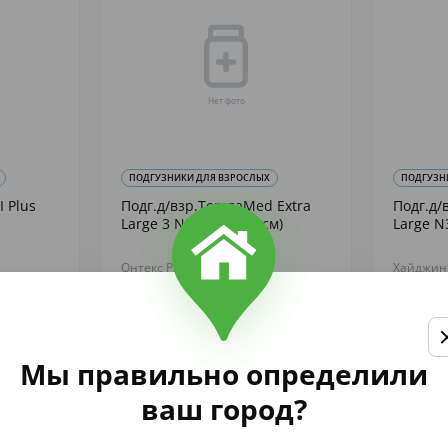
ПОДГУЗНИКИ ДЛЯ ВЗРОСЛЫХ
ПОДГУЗН
I Plus
Подг.д/взр.TerezaMed Extra
Подг.д/
Large 3 N28 (100-150см)
Large N
Онтекс РУ ООО
Хайджин
1 889
2 206
,
аличии
В наличии
Купить
Мы правильно определили
ваш город?