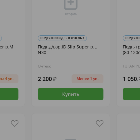
ПОДГУЗНИКИ ДЛЯ ВЗРОСЛЫХ
ПОДГУЗН
per р.M
Подг.д/взр.iD Slip Super р.L
Подг.-т
N30
(80-120
Онтекс
FUJIAN P
2 200
1 050
,
ь: 4 уп.
Менее 1 уп.
Купить