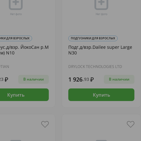
ИКИ ДЛЯ ВЗРОСЛЫХ
ПОДГУЗНИКИ ДЛЯ ВЗРОСЛЫХ
рус.д/взр. ЙокоСан р.M
Подг.д/взр.Dailee super Large
см) N10
N30
UTIAN
DRYLOCK TECHNOLOGIES LTD
1 926
23
,93
В наличии
В наличии
Купить
Купить