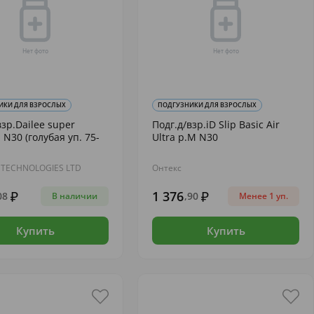
ИКИ ДЛЯ ВЗРОСЛЫХ
ПОДГУЗНИКИ ДЛЯ ВЗРОСЛЫХ
взр.Dailee super
Подг.д/взр.iD Slip Basic Air
N30 (голубая уп. 75-
Ultra р.M N30
 TECHNOLOGIES LTD
Онтекс
1 376
08
,90
В наличии
Менее 1 уп.
Купить
Купить