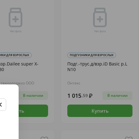
ИКИ ДЛЯ ВЗРОСЛЫХ
ПОДГУЗНИКИ ДЛЯ ВЗРОСЛЫХ
взр.Dailee super Х-
Подг.-трус.д/взр.iD Basic р.L
30
N10
 текнолоджиз ООО
Онтекс
1 015
93
,59
В наличии
В наличии
Купить
Купить