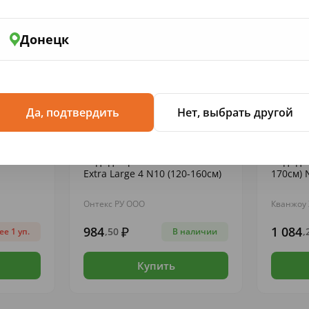
Донецк
Да, подтвердить
Нет, выбрать другой
ПОДГУЗНИКИ ДЛЯ ВЗРОСЛЫХ
ПОДГУЗН
c Air
Подг.д/взр.TerezaMed Ext.
Подг.д/
Extra Large 4 N10 (120-160см)
170см) 
Онтекс РУ ООО
Кванжоу 
984
1 084
,50
,
е 1 уп.
В наличии
Купить