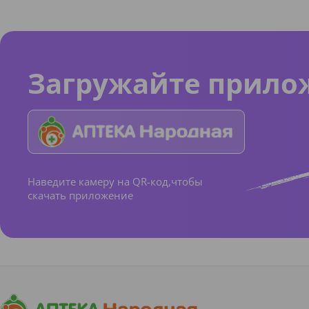
Загружайте прило
Наведите камеру на QR-код,чтобы
скачать приложение