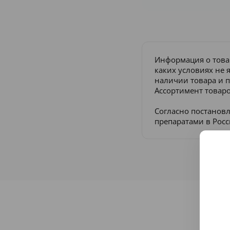
Информация о това
каких условиях не 
наличии товара и п
Ассортимент товаро
Согласно постанов
препаратами в Рос