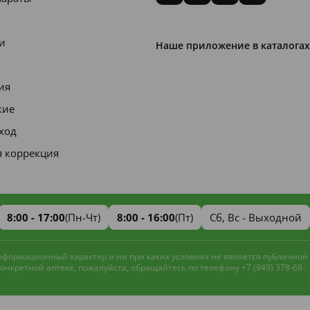
и
Наше приложение в каталогах
ия
кие
уход
я коррекция
8:00 - 17:00
(Пн-Чт)
8:00 - 16:00
(Пт)
Сб, Вс - Выходной
информационный характер и ни при каких условиях не является публичной
нкретной аптеке, пожалуйста, обращайтесь по телефону +7 (949) 378-68-
Наш сайт использует файлы cookie и
метрическую систему
Яндекс.Метрика
для улучшения работы и анализа
Принять