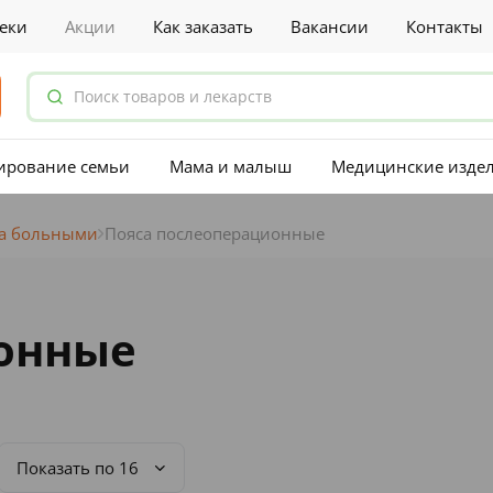
еки
Акции
Как заказать
Вакансии
Контакты
ирование семьи
Мама и малыш
Медицинские изде
за больными
Пояса послеоперационные
онные
Показать по 16