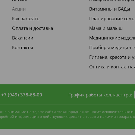
Акции
Витамины и БАДы
Как заказать
Планирование семь
Оплата и доставка
Мама и малыш
Вакансии
Медицинские издел
Контакты
Приборы медицинс
Гигиена, красота и 
Оптика и контактна
+7 (949) 378-68-00
График работы колл-центра:
 ваше внимание на то, что сайт аптеканародная.рф носит исключительно 
одробной информации о действующих ценах на товар и наличии товара в ко