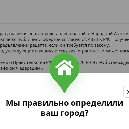
рах, включая цены, представлена на сайте Народной Аптек
является публичной офертой согласно ст. 437 ГК РФ. Получ
редъявлении рецепта, если он требуется по закону.
в, участвующих в акциях и скидках, ограничен и может изм
лению Правительства РФ от 16 мая 2020 №697 «Об утвержд
сийской Федерации».
Мы правильно определили
ваш город?