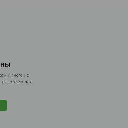
ены
ам ничего не
рии поиска или