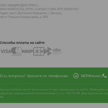
ООО «МЕДИКОДОН ПЛЮС»
ИНН 9309016732, ОГРН 1229300111699, КПП 930301001
Адрес: респ. Донецкая Народная, г. Донецк,
пр-кт Павших Коммунаров, д. 95б
Способы оплаты на сайте
Есть вопросы?
Звоните по телефонам:
567
(Феникс)
Цены в аптеках могут отличаться от цен, указанных на сайте. Обращаем
офертой, определяемой положениями п. 2 ст. 437 ГК РФ. Для получения п
00