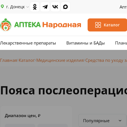
г. Донецк
Апт
Каталог
Лекарственные препараты
Витамины и БАДы
План
Главная
Каталог
Медицинские изделия
Средства по уходу 
Пояса послеопераци
Диапазон цен,
₽
Популярные