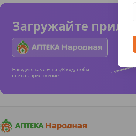
Загружайте прило
Наведите камеру на QR-код,чтобы
скачать приложение