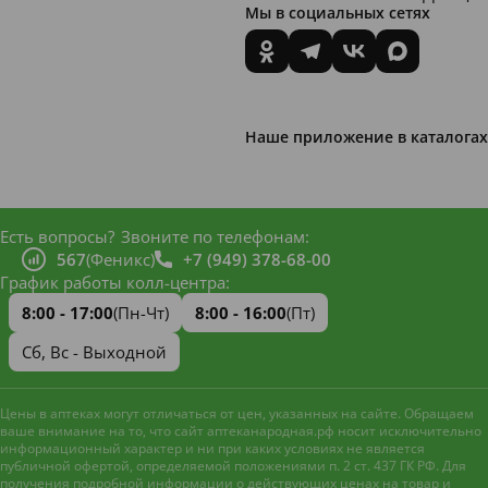
Мы в социальных сетях
Наше приложение в каталогах
Есть вопросы?
Звоните по телефонам:
567
(Феникс)
+7 (949) 378-68-00
График работы колл-центра:
8:00 - 17:00
(Пн-Чт)
8:00 - 16:00
(Пт)
Сб, Вс - Выходной
Цены в аптеках могут отличаться от цен, указанных на сайте. Обращаем
ваше внимание на то, что сайт аптеканародная.рф носит исключительно
информационный характер и ни при каких условиях не является
публичной офертой, определяемой положениями п. 2 ст. 437 ГК РФ. Для
получения подробной информации о действующих ценах на товар и