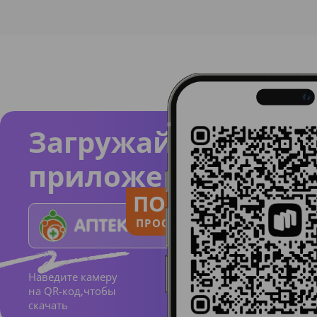
Загружайте
приложение
ПОЛЬЗУЙСЯ
ПРОСТО И ПОНЯТНО
Наведите камеру
на QR-код,чтобы
скачать