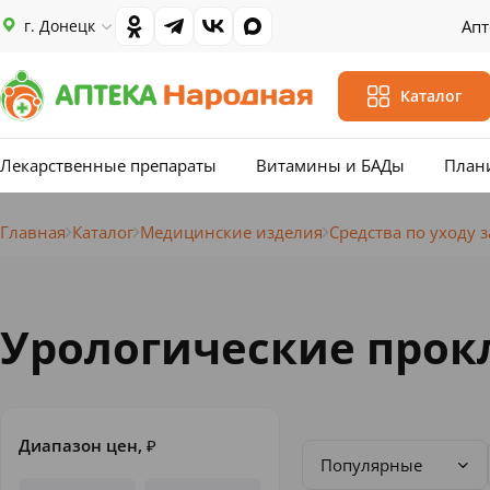
г. Донецк
Апт
Каталог
Лекарственные препараты
Витамины и БАДы
План
Главная
Каталог
Медицинские изделия
Средства по уходу 
Урологические прок
Диапазон цен,
₽
Популярные