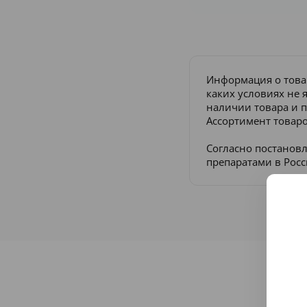
Информация о това
каких условиях не 
наличии товара и п
Ассортимент товаро
Согласно постанов
препаратами в Рос