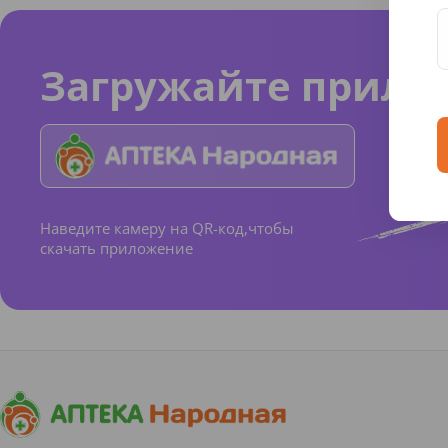
Загружайте прило
Наведите камеру на QR-код,чтобы
скачать приложение