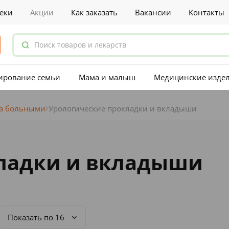
еки
Акции
Как заказать
Вакансии
Контакты
ирование семьи
Мама и малыш
Медицинские изде
за больными
Урологические прокладки и вкладыши
ладки и вкладыши
Показать по 16