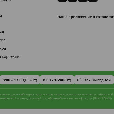
и
Наше приложение в каталогах
ия
кие
уход
я коррекция
8:00 - 17:00
(Пн-Чт)
8:00 - 16:00
(Пт)
Сб, Вс - Выходной
информационный характер и ни при каких условиях не является публичной
нкретной аптеке, пожалуйста, обращайтесь по телефону +7 (949) 378-68-
Наш сайт использует файлы cookie и
метрическую систему
Яндекс.Метрика
для улучшения работы и анализа
Принять