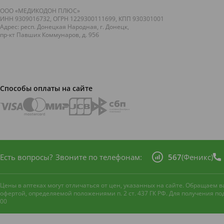
ООО «МЕДИКОДОН ПЛЮС»
ИНН 9309016732, ОГРН 1229300111699, КПП 930301001
Адрес: респ. Донецкая Народная, г. Донецк,
пр-кт Павших Коммунаров, д. 95б
Способы оплаты на сайте
Есть вопросы?
Звоните по телефонам:
567
(Феникс)
Цены в аптеках могут отличаться от цен, указанных на сайте. Обращаем
офертой, определяемой положениями п. 2 ст. 437 ГК РФ. Для получения п
00