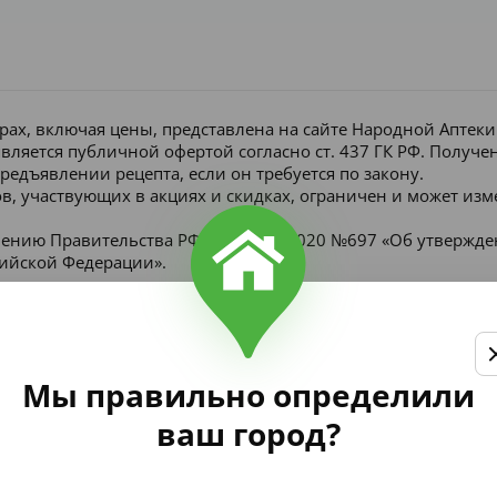
рах, включая цены, представлена на сайте Народной Аптек
является публичной офертой согласно ст. 437 ГК РФ. Получ
редъявлении рецепта, если он требуется по закону.
в, участвующих в акциях и скидках, ограничен и может изм
лению Правительства РФ от 16 мая 2020 №697 «Об утвержд
сийской Федерации».
Мы правильно определили
ваш город?