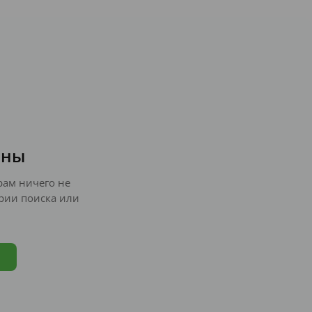
ены
ам ничего не
рии поиска или