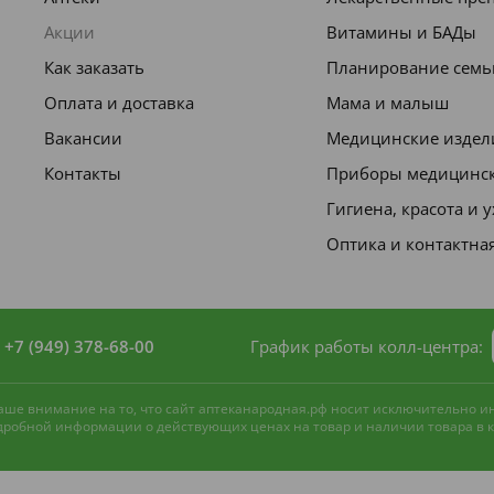
Акции
Витамины и БАДы
Как заказать
Планирование семь
Оплата и доставка
Мама и малыш
Вакансии
Медицинские издел
Контакты
Приборы медицинс
Гигиена, красота и 
Оптика и контактна
+7 (949) 378-68-00
График работы колл-центра:
 ваше внимание на то, что сайт аптеканародная.рф носит исключительно 
одробной информации о действующих ценах на товар и наличии товара в ко