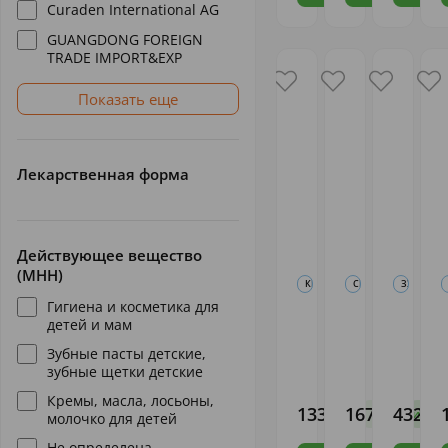
Curaden International AG
GUANGDONG FOREIGN
TRADE IMPORT&EXP
Показать еще
Лекарственная форма
Действующее вещество
(МНН)
КРЕМЫ, МАСЛА, ЛОСЬОНЫ, МОЛ
СРЕДСТВА И АКСЕССУ
ЗУБНЫЕ П
Гигиена и косметика для
911 Kids
Мыло Мое сол
З/щ
детей и мам
Крем
подмыв.младе
Лакалю
Подорожник
с дозат.
Бэби (д
Зубные пасты детские,
50мл от
4-х лет)
зубные щетки детские
Твинс
Аванта
Др.
В
ссадин и
(мягкая)
(
Тэк
Тайсс
Кремы, масла, лосьоны,
уш.
3
Натурва
133
167
432
,64
,99
,10
В наличии
В 
молочко для детей
ГмбХ
Не определена