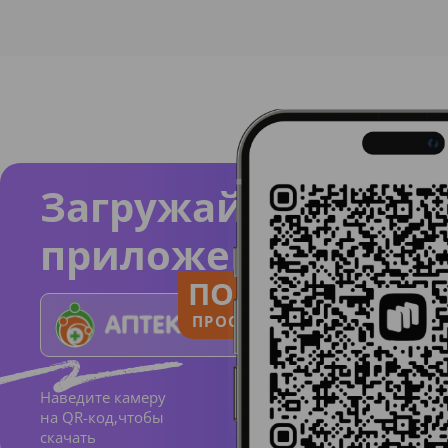
Загружайте
приложение
ПОЛЬЗУЙСЯ
ПРОСТО И ПОНЯТНО
Наведите камеру
на QR-код,чтобы
скачать