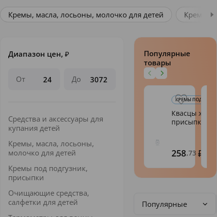
Кремы, масла, лосьоны, молочко для детей
Кремы по
Популярные
Диапазон цен,
₽
товары
От
До
КРЕМЫ ПОД ПОДГУ
Квасцы жже
Средства и аксессуары для
присыпка 50г
купания детей
Кремы, масла, лосьоны,
258
молочко для детей
,73
Кремы под подгузник,
присыпки
Очищающие средства,
салфетки для детей
Популярные