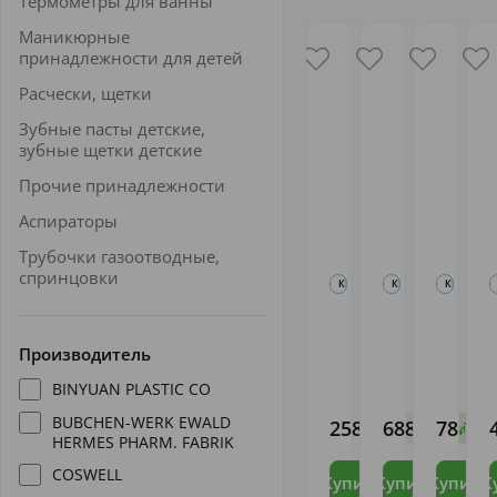
Термометры для ванны
Маникюрные
принадлежности для детей
Расчески, щетки
Зубные пасты детские,
зубные щетки детские
Прочие принадлежности
Аспираторы
Трубочки газоотводные,
спринцовки
КРЕМЫ ПОД ПОДГУЗНИК, ПР
КРЕМЫ, МАСЛА, ЛОС
КРЕМЫ, М
Квасцы
Липобейз
ДД Кре
жженые
Беби
дет. с
Производитель
присыпка
крем дет.
лаванд
д
50г
75мл
лекарст
Алустин
ЗАО
Эльфа
BINYUAN PLASTIC CO
Алустин
42мл
ЗЕЛЕНАЯ
ФФ
ДУБРАВА/"ИНТЕЛ
НПО
BUBCHEN-WERK EWALD
258
688
78
,73
,73
,74
В наличии
В 
HERMES PHARM. FABRIK
COSWELL
Купить
Купить
Купить
К