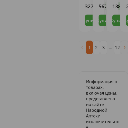
EWALD
327
567
138
,99
,21
,76
В наличии
В 
HERMES
PHARM.
FABRIK
Купить
Купить
Купить
К
1
2
3
...
12
Информация о
товарах,
включая цены,
представлена
на сайте
Народной
Аптеки
исключительно
в