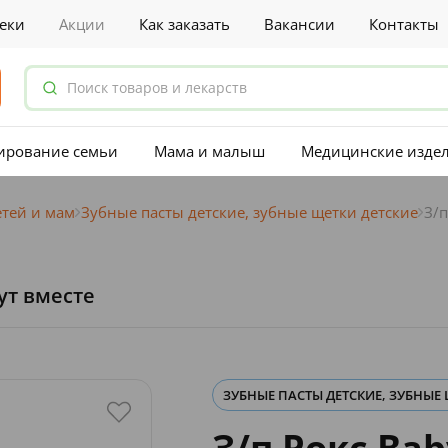
еки
Акции
Как заказать
Вакансии
Контакты
ирование семьи
Мама и малыш
Медицинские изде
етей и мам
Зубные пасты детские, зубные щетки детские
З/п
ут вместе
ЗУБНЫЕ ПАСТЫ ДЕТСКИЕ, ЗУБНЫЕ
З/п Рокс Ba