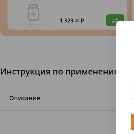
1 329
,20
Инструкция по применению З/п 
Описание
Бренд R.O.C.S. - продукция марки, созданн
производится из сырья самого высокого кач
ROCS ЗУБНАЯ ПАСТА BABY НЕЖНЫЙ УХОД
деликатного ухода за деснами в период про