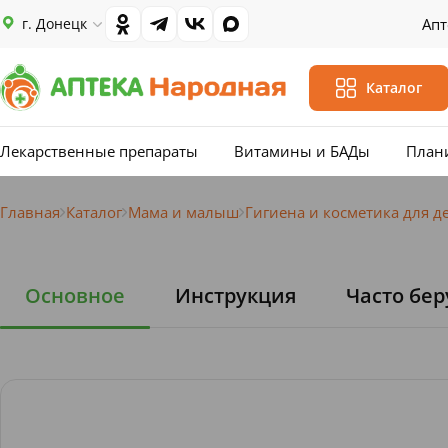
г. Донецк
Апт
Каталог
Лекарственные препараты
Витамины и БАДы
План
Главная
Каталог
Мама и малыш
Гигиена и косметика для д
Основное
Инструкция
Часто бер