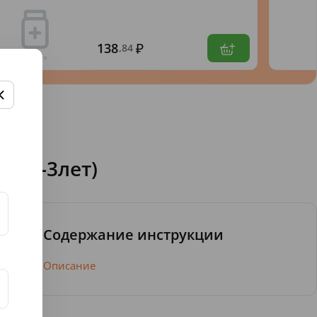
138
,84
ы (0-3лет)
Содержание инструкции
Описание