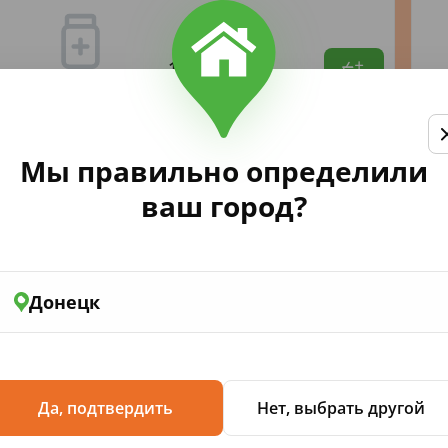
131
,14
Мы правильно определили
ваш город?
Рокс Baby неж.ух.45г аром.лип
Донецк
ая в современной лаборатории,
ества.
Да, подтвердить
Нет, выбрать другой
 - разработана специально для
резывания зубов.