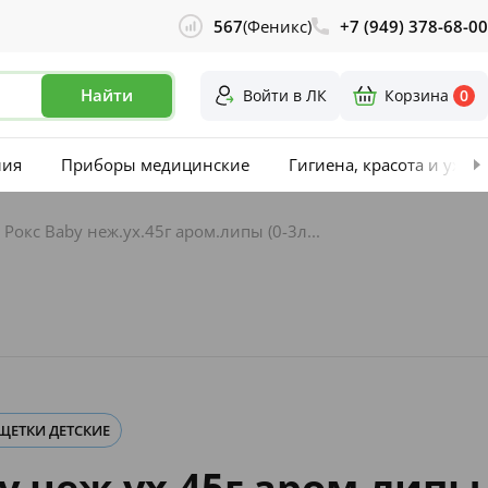
567
(Феникс)
+7 (949) 378-68-00
Найти
Войти в ЛК
Корзина
0
лия
Приборы медицинские
Гигиена, красота и уход
 Рокс Baby неж.ух.45г аром.липы (0-3л...
 ЩЕТКИ ДЕТСКИЕ
by неж.ух.45г аром.липы