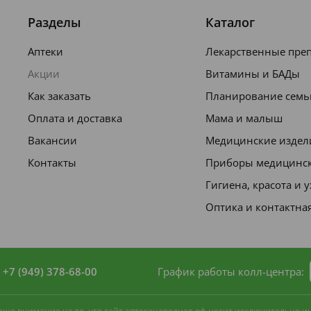
Разделы
Каталог
- возраст от 0 до 3 лет. Ежедневное
Аптеки
Лекарственные пре
Акции
Витамины и БАДы
зубная является гипоаллергенным
Как заказать
Планирование семь
крайне редкая непереносимость
Оплата и доставка
Мама и малыш
Вакансии
Медицинские издел
Контакты
Приборы медицинс
Гигиена, красота и 
го использования.
Оптика и контактна
зубную щетку и круговыми движениями
дуется выполнить бережный массаж
+7 (949) 378-68-00
График работы колл-центра:
ть небольшим количеством воды,
 ваше внимание на то, что сайт аптеканародная.рф носит исключительно 