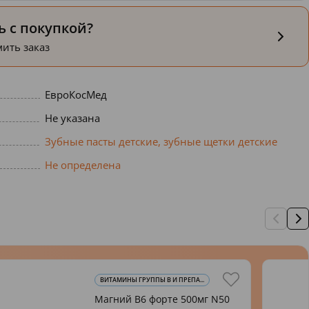
 с покупкой?
ить заказ
ЕвроКосМед
Не указана
Зубные пасты детские, зубные щетки детские
Не определена
ВИТАМИНЫ ГРУППЫ В И ПРЕПА...
Магний В6 форте 500мг N50