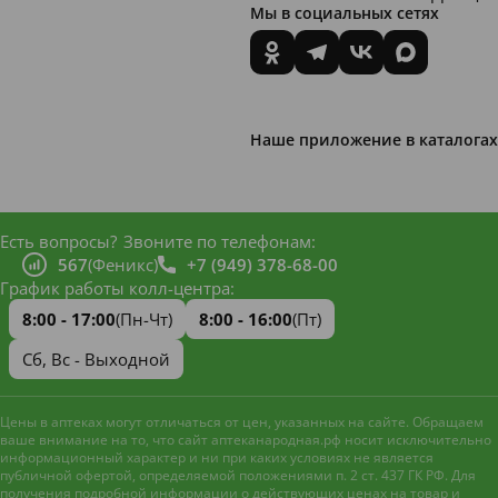
Мы в социальных сетях
Наше приложение в каталогах
Есть вопросы?
Звоните по телефонам:
567
(Феникс)
+7 (949) 378-68-00
График работы колл-центра:
8:00 - 17:00
(Пн-Чт)
8:00 - 16:00
(Пт)
Сб, Вс - Выходной
Цены в аптеках могут отличаться от цен, указанных на сайте. Обращаем
ваше внимание на то, что сайт аптеканародная.рф носит исключительно
информационный характер и ни при каких условиях не является
публичной офертой, определяемой положениями п. 2 ст. 437 ГК РФ. Для
получения подробной информации о действующих ценах на товар и