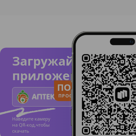
Загружайте
приложение
ПОЛЬЗУЙСЯ
ПРОСТО И ПОНЯТНО
Наведите камеру
на QR-код,чтобы
скачать