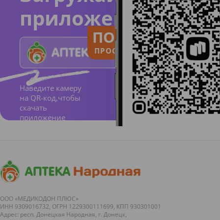
приложение
ПОЛЬЗУЙСЯ
ПРОСТО И ПОНЯТНО
Наведите камеру
на QR-код,чтобы
скачать
приложение
ООО «МЕДИКОДОН ПЛЮС»
ИНН 9309016732, ОГРН 1229300111699, КПП 930301001
Адрес: респ. Донецкая Народная, г. Донецк,