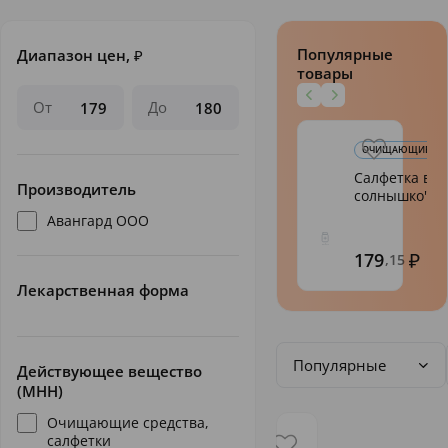
Популярные
Диапазон цен,
₽
товары
От
До
ОЧИЩАЮЩИЕ СРЕДС
Салфетка вл.
Производитель
солнышко" N7
Авангард ООО
179
,15
Лекарственная форма
Популярные
Действующее вещество
(МНН)
Очищающие средства,
салфетки