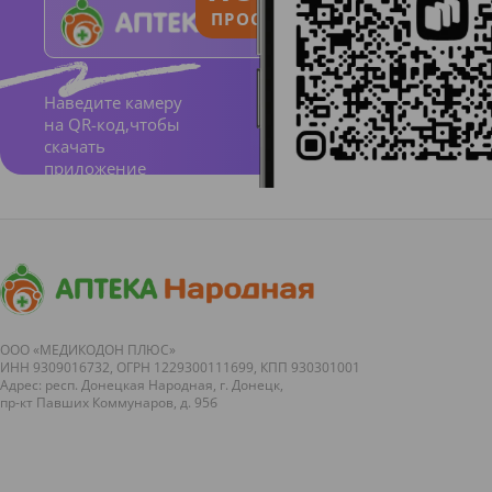
ПРОСТО И ПОНЯТНО
а
• Цвет -
белый
Наведите камеру
на QR-код,чтобы
Специа
скачать
приложение
льные
особен
ности:
НЕ
СОДЕР
ЖИТ:
ООО «МЕДИКОДОН ПЛЮС»
ИНН 9309016732, ОГРН 1229300111699, КПП 930301001
фтор,
Адрес: респ. Донецкая Народная, г. Донецк,
пр-кт Павших Коммунаров, д. 95б
агресси
вные
абразив