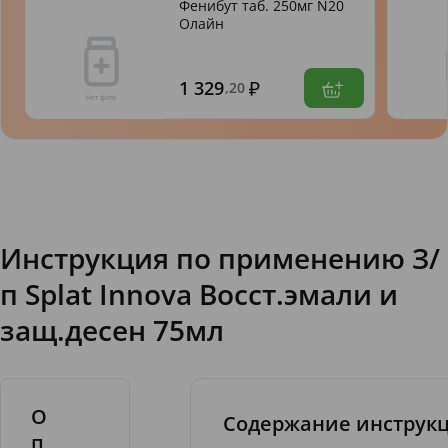
Фенибут таб. 250мг N20
Олайн
1 329
,20
Инструкция по применению З/
п Splat Innova Восст.эмали и
защ.десен 75мл
О
Содержание инструк
п