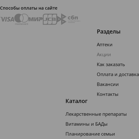
ы,
Способы оплаты на сайте
антисе
птики,
Разделы
спирт,
синтет
Аптеки
ически
Акции
е
Как заказать
раствор
Оплата и доставка
ители,
Вакансии
ПЭГ,
Контакты
SLS и
Каталог
другие
Лекарственные препараты
синтет
Витамины и БАДы
ически
Планирование семьи
е