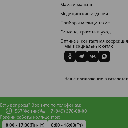
пенящи
Мама и малыш
еся
Медицинские изделия
компон
Приборы медицинские
енты.
Гигиена, красота и уход
Интенс
Оптика и контактная коррекция
Мы в социальных сетях
ивно
укрепл
яющая
зубная
Наше приложение в каталогах
паста
JUICY
с
Есть вопросы?
Звоните по телефонам:
гидрокс
567
(Феникс)
+7 (949) 378-68-00
иапати
График работы колл-центра:
том
8:00 - 17:00
(Пн-Чт)
8:00 - 16:00
(Пт)