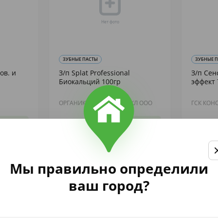
ЗУБНЫЕ ПАСТЫ
ЗУБНЫЕ 
ов. и
З/п Splat Professional
З/п Се
Биокальций 100гр
эффект 
ОРГАНИК ФАРМАСЬЮТИКЛ ООО
ГСК КОН
243
285
,61
,48
аличии
В наличии
Купить
Мы правильно определили
ваш город?