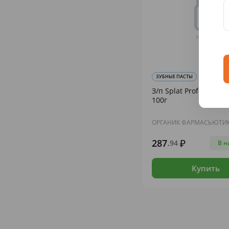
ЗУБНЫЕ ПАСТЫ
З/п Splat Professional
100г
ОРГАНИК ФАРМАСЬЮТИ
287
,94
В н
Купить