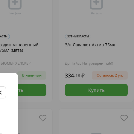
ПАСТЫ
ЗУБНЫЕ ПАСТЫ
нсодин мгновенный
З/п Лакалют Актив 75мл
75мл (мята)
СЬЮМЕР ХЕЛСКЕР
Др. Тайсс Натурварен ГмбХ
334
,19
В наличии
Осталось: 2 уп.
Купить
Купить