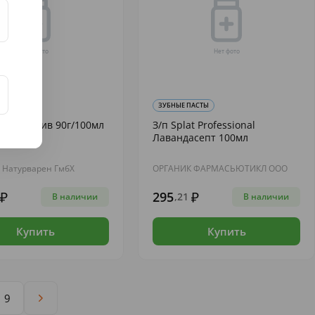
ПАСТЫ
ЗУБНЫЕ ПАСТЫ
алют Актив 90г/100мл
З/п Splat Professional
Лавандасепт 100мл
с Натурварен ГмбХ
ОРГАНИК ФАРМАСЬЮТИКЛ ООО
295
,21
В наличии
В наличии
Купить
Купить
9