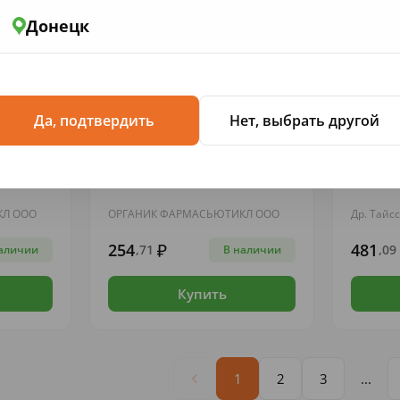
Донецк
Да, подтвердить
Нет, выбрать другой
ЗУБНЫЕ ПАСТЫ
ЗУБНЫЕ 
 Актив
З/п Splat Professional
З/п Лак
Сенситив 100мл
КЛ ООО
ОРГАНИК ФАРМАСЬЮТИКЛ ООО
Др. Тайс
254
481
,71
,09
аличии
В наличии
Купить
1
2
3
...