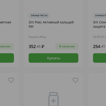
ЗУБНЫЕ ПАСТЫ
ЗУБНЫЕ 
мятная
З/п Рокс Активный кальций
З/п Сен
94г
защита 
ЕвроКосМед
ХЕЛЕОН 
352
254
,65
,41
аличии
В наличии
Купить