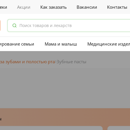
еки
Акции
Как заказать
Вакансии
Контакты
ирование семьи
Мама и малыш
Медицинские изде
 за зубами и полостью рта
Зубные пасты
ы