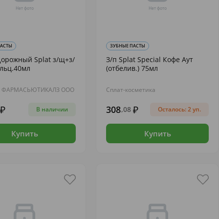
ПАСТЫ
ЗУБНЫЕ ПАСТЫ
орожный Splat з/щ+з/
З/п Splat Special Кофе Аут
льц.40мл
(отбелив.) 75мл
К ФАРМАСЬЮТИКАЛЗ ООО
Сплат-косметика
308
,08
В наличии
Осталось: 2 уп.
Купить
Купить