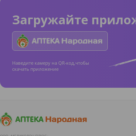
Загружайте прило
Наведите камеру на QR-код,чтобы
скачать приложение