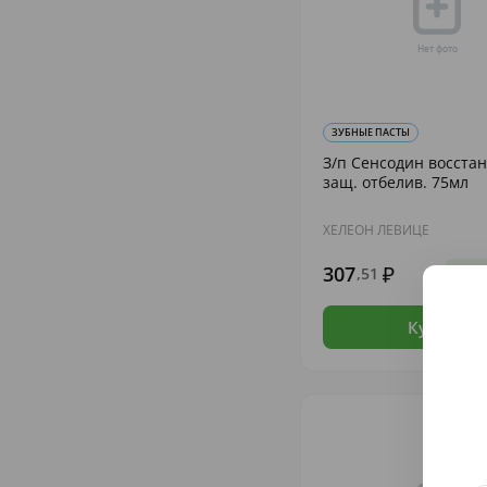
ЗУБНЫЕ ПАСТЫ
З/п Сенсодин восстан
защ. отбелив. 75мл
ХЕЛЕОН ЛЕВИЦЕ
307
,51
В н
Купить