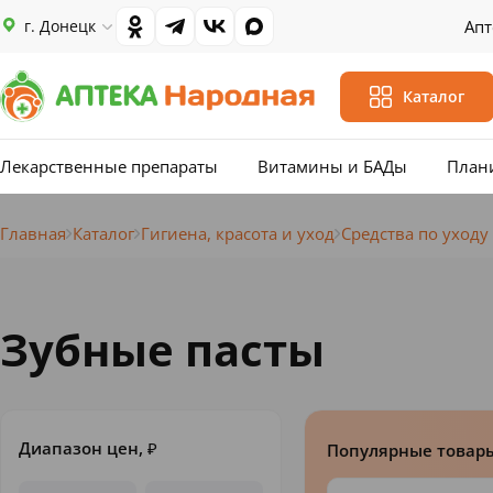
г. Донецк
Апт
Каталог
Лекарственные препараты
Витамины и БАДы
План
Главная
Каталог
Гигиена, красота и уход
Средства по уходу
Зубные пасты
Диапазон цен,
₽
Популярные товар