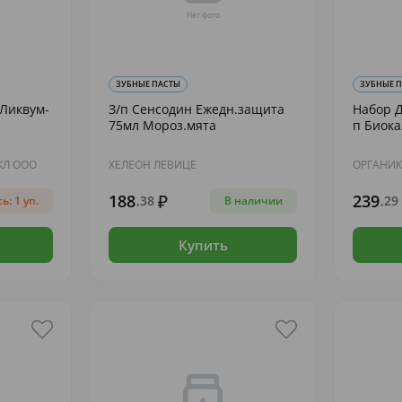
ЗУБНЫЕ ПАСТЫ
ЗУБНЫЕ 
l Ликвум-
З/п Сенсодин Ежедн.защита
Набор Д
75мл Мороз.мята
п Биока
КЛ ООО
ХЕЛЕОН ЛЕВИЦЕ
ОРГАНИ
188
239
,38
,29
ь: 1 уп.
В наличии
Купить