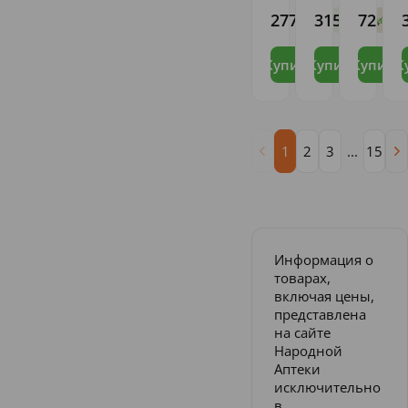
средняя
средняя
MENEZES
277
315
72
,51
,86
,12
В наличии
Ост
Купить
Купить
Купить
К
1
2
3
...
15
Информация о
товарах,
включая цены,
представлена
на сайте
Народной
Аптеки
исключительно
в