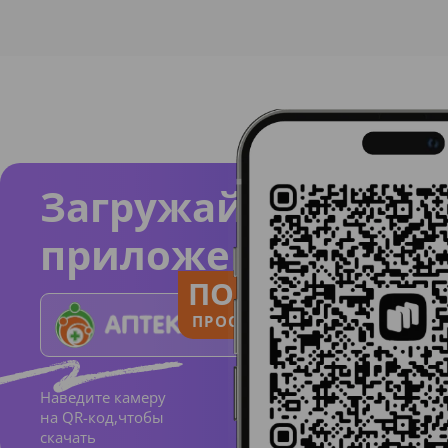
Загружайте
приложение
ПОЛЬЗУЙСЯ
ПРОСТО И ПОНЯТНО
Наведите камеру
на QR-код,чтобы
скачать