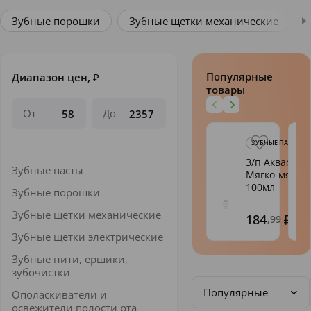
Зубные порошки
Зубные щетки механические
Популярные
Диапазон цен,
₽
товары
От
До
ЗУБНЫЕ ПАСТЫ
З/п Аквафре
Зубные пасты
Мягко-мятна
100мл
Зубные порошки
Зубные щетки механические
184
,99
Зубные щетки электрические
Зубные нити, ершики,
зубочистки
Популярные
Ополаскиватели и
освежители полости рта