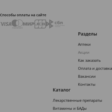
,
Sodium
Способы оплаты на сайте
Fluoride
,
Sodium
Разделы
Sacchar
Аптеки
in,
Акции
Sodium
Как заказать
Hydroxi
Оплата и доставка
de,
Sucralo
Вакансии
se,
Контакты
Каталог
Limone
ne. Мас
Лекарственные препараты
совая
Витамины и БАДы