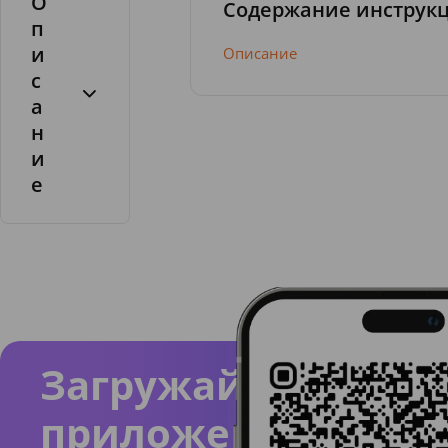
О
Содержание инструк
п
и
Описание
с
а
н
и
е
Состав
.
Aqua,
Sorbitol
,
Hydrate
d Silica,
Загружайте
Glyceri
приложение
n,