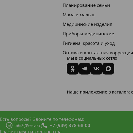
доля
Планирование семьи
фторид
Мама и малыш
а 1450
Медицинские изделия
ppm.
Приборы медицинские
Гигиена, красота и уход
Описа
ние
Оптика и контактная коррекция
Мы в социальных сетях
Senso
dyne
Сенсо
Наше приложение в каталогах
дин
Здоро
вье
Есть вопросы?
Звоните по телефонам:
Десен
567
(Феникс)
+7 (949) 378-68-00
,
График работы колл-центра: