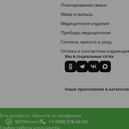
Планирование семьи
ние
Мама и малыш
R.O.C.
Медицинские изделия
S. PRO
Приборы медицинские
Зубная
Гигиена, красота и уход
паста
"Bracke
Оптика и контактная коррекция
Мы в социальных сетях
ts &
Ortho" -
это
модифи
Наше приложение в каталогах
цирова
нная
формул
Есть вопросы?
Звоните по телефонам:
а
567
(Феникс)
+7 (949) 378-68-00
График работы колл-центра: