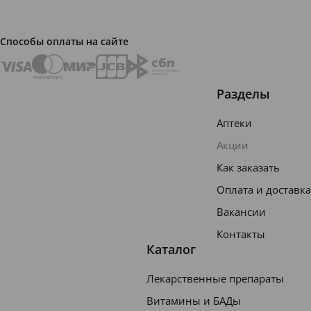
ium
Chlorid
Способы оплаты на сайте
e,
Sodium
Sacchar
Разделы
in,
Аптеки
Sodium
Акции
Benzoat
Как заказать
e, O-
Оплата и доставка
cymen-
5-ol,
Вакансии
Titaniu
Контакты
Каталог
m
Dioxide
Лекарственные препараты
Витамины и БАДы
Описа