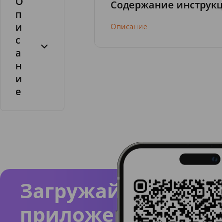
О
Содержание инструк
п
и
Описание
с
а
н
и
е
Состав
.
Sorbit
ol,
Silica,
Glyceri
n,
Загружайте
Aqua,
приложение
Xylitol,