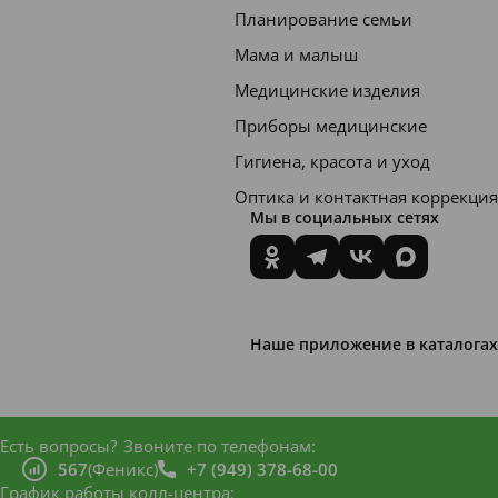
го
Планирование семьи
здоровь
Мама и малыш
я.
Медицинские изделия
LACAL
Приборы медицинские
UT kids
Гигиена, красота и уход
–
Оптика и контактная коррекция
особая
Мы в социальных сетях
паста,
предна
значен
ная для
Наше приложение в каталогах
«перех
одного
период
Есть вопросы?
Звоните по телефонам:
а» от
567
(Феникс)
+7 (949) 378-68-00
График работы колл-центра: