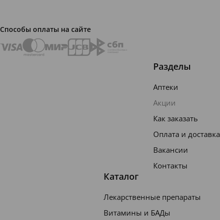
ка
самост
Способы оплаты на сайте
оятельн
о
ухажив
Разделы
ать за
Аптеки
своими
Акции
зубами,
Как заказать
а также
Оплата и доставка
заклад
ываетс
Вакансии
я
Контакты
Каталог
фундам
ент
Лекарственные препараты
будуще
Витамины и БАДы