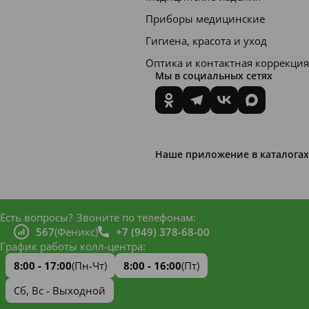
Limone
Приборы медицинские
ne. Сод
Гигиена, красота и уход
ержани
Оптика и контактная коррекция
е ионов
Мы в социальных сетях
фтора
1476
ppm.
Абрази
Наше приложение в каталогах
вность
100.
Есть вопросы?
Звоните по телефонам:
Зубная
567
(Феникс)
+7 (949) 378-68-00
График работы колл-центра:
паста
8:00 - 17:00
(Пн-Чт)
8:00 - 16:00
(Пт)
Lacalut
Сб, Вс - Выходной
fluor