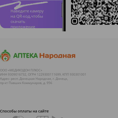
sate,
Silica,
Наведите камеру
на QR-код,чтобы
PEG —
скачать
32,
приложение
Sodium
Lauryl
Sulfate,
Aroma,
Hydrox
ООО «МЕДИКОДОН ПЛЮС»
yethylc
ИНН 9309016732, ОГРН 1229300111699, КПП 930301001
Адрес: респ. Донецкая Народная, г. Донецк,
ellulose
пр-кт Павших Коммунаров, д. 95б
,
Propyle
ne
Способы оплаты на сайте
Glycol,