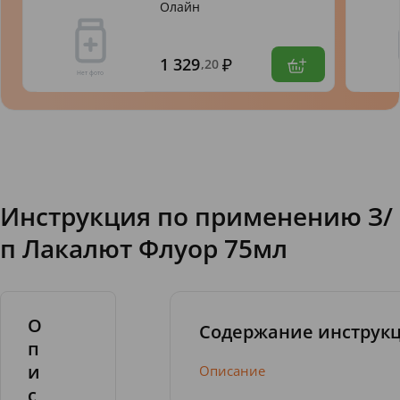
Олайн
1 329
,20
Инструкция по применению З/
п Лакалют Флуор 75мл
О
Содержание инструк
п
и
Описание
с