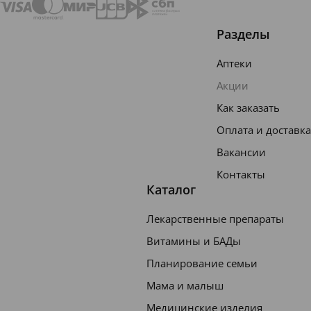
Olaflur,
Sodium
Разделы
Fluoride
Аптеки
,
Акции
Titaniu
Как заказать
m
Оплата и доставка
Dioxide
,
Вакансии
Sodium
Контакты
Каталог
Sacchar
in,
Лекарственные препараты
Chlorhe
Витамины и БАДы
xidine
Планирование семьи
Digluco
Мама и малыш
nate,
Медицинские изделия