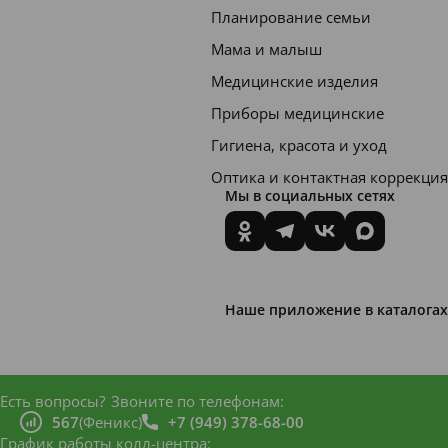
вызыва
Планирование семьи
ющих
Мама и малыш
кариес.
Медицинские изделия
Приборы медицинские
Состав
Гигиена, красота и уход
.
Aqua,
Hydrate
Оптика и контактная коррекция
Мы в социальных сетях
d Silica,
Sorbitol
,
Glyceri
Наше приложение в каталогах
n,
Sodium
Lauryl
Есть вопросы?
Звоните по телефонам:
Sulfate,
567
(Феникс)
+7 (949) 378-68-00
График работы колл-центра: