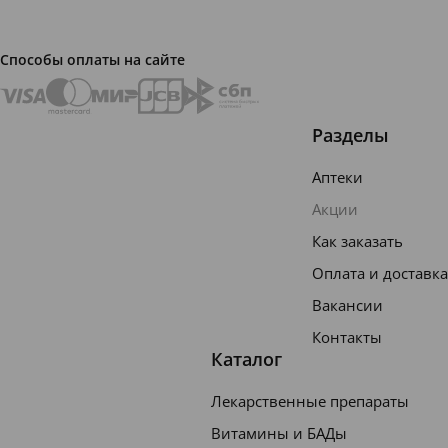
формул
а
Способы оплаты на сайте
способ
ствует
укрепл
Разделы
ению
Аптеки
зубной
Акции
эмали,
Как заказать
помога
Оплата и доставка
я
защити
Вакансии
ть ее от
Контакты
Каталог
воздейс
твия
Лекарственные препараты
кислот,
Витамины и БАДы