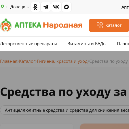
г. Донецк
Апт
Каталог
Лекарственные препараты
Витамины и БАДы
План
Главная
Каталог
Гигиена, красота и уход
Средства по уходу
Средства по уходу за
и средства для снижения веса
Средства для массажа