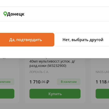
Донецк
Да, подтвердить
Нет, выбрать другой
ЖНЕН...
СРЕДСТВА ДЛЯ ПИТАНИЯ, УВЛАЖНЕН...
СРЕДСТВА
о д/тела
LaRoche Цикапласт Бал-м В5+
BD Себи
40мл мультивосст.успок. д/
разд.кожи (M3232900)
ЛОРЕАЛЬ С.А.
NAOS LA
1 710
1 118
,06
,
аличии
В наличии
Купить