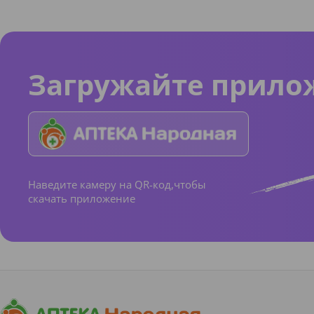
Загружайте прило
Наведите камеру на QR-код,чтобы
скачать приложение