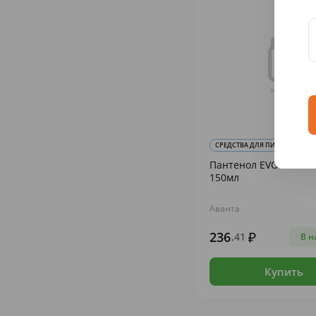
СРЕДСТВА ДЛЯ ПИТАНИЯ, УВЛА
Пантенол EVO молочк
150мл
Аванта
236
,41
В н
Купить