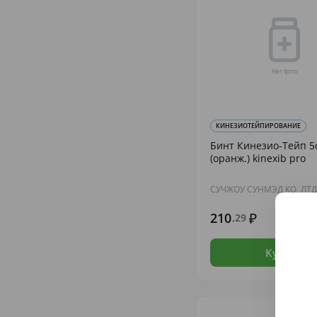
КИНЕЗИОТЕЙПИРОВАНИЕ
Бинт Кинезио-Тейп 5
(оранж.) kinexib pro
СУЧЖОУ СУНМЭД КО, ЛТД
210
,29
В н
Купить