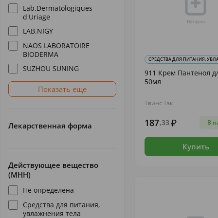
Lab.Dermatologiques
d'Uriage
LAB.NIGY
NAOS LABORATOIRE
BIODERMA
СРЕДСТВА ДЛЯ ПИТАНИЯ, УВЛА
SUZHOU SUNING
911 Крем Пантенол д
50мл
Показать еще
Твинс Тэк
187
,33
В н
Лекарственная форма
Купить
Действующее вещество
(МНН)
Не определена
Средства для питания,
увлажнения тела