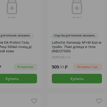
 ДЛЯ ПИТАНИЯ, УВЛАЖНЕН...
СРЕДСТВА ДЛЯ ПИТАНИЯ, УВЛАЖНЕН...
м DA Protect Гель
LaRoche Липикар АР+М Бал-м
Риш 500мл очищ.д/
тройн. 75мл д/лица и тела
ной кожи
(МВ237500)
ЛОРЕАЛЬ С.А.
909
,53
В наличии
Осталось: 1 уп.
Купить
Купить