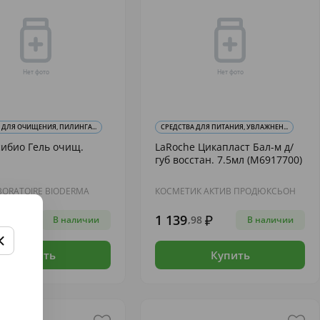
 ДЛЯ ОЧИЩЕНИЯ, ПИЛИНГА...
СРЕДСТВА ДЛЯ ПИТАНИЯ, УВЛАЖНЕН...
ибио Гель очищ.
LaRoche Цикапласт Бал-м д/
губ восстан. 7.5мл (M6917700)
BORATOIRE BIODERMA
КОСМЕТИК АКТИВ ПРОДЮКСЬОН
1 139
60
,98
В наличии
В наличии
Купить
Купить