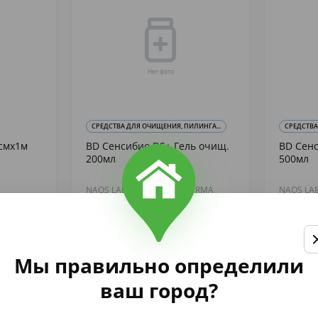
СРЕДСТВА ДЛЯ ОЧИЩЕНИЯ, ПИЛИНГА...
СРЕДСТВА
смх1м
BD Сенсибио DS+ Гель очищ.
BD Сенс
200мл
500мл
NAOS LABORATOIRE BIODERMA
NAOS LA
2 745
2 917
,40
,
аличии
В наличии
Купить
Мы правильно определили
ваш город?