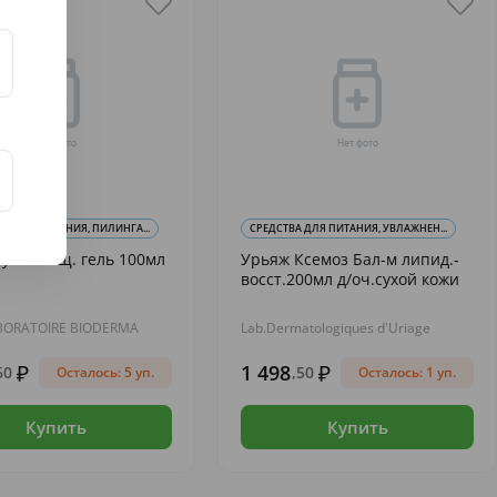
 ДЛЯ ОЧИЩЕНИЯ, ПИЛИНГА...
СРЕДСТВА ДЛЯ ПИТАНИЯ, УВЛАЖНЕН...
ум Очищ. гель 100мл
Урьяж Ксемоз Бал-м липид.-
восст.200мл д/оч.сухой кожи
BORATOIRE BIODERMA
Lab.Dermatologiques d'Uriage
1 498
60
,50
Осталось: 5 уп.
Осталось: 1 уп.
Купить
Купить