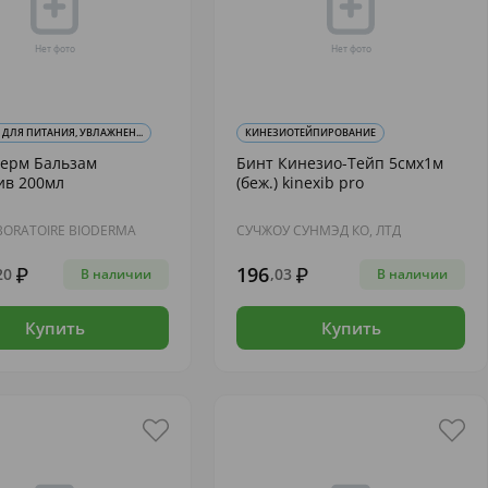
 ДЛЯ ПИТАНИЯ, УВЛАЖНЕН...
КИНЕЗИОТЕЙПИРОВАНИЕ
дерм Бальзам
Бинт Кинезио-Тейп 5смх1м
ив 200мл
(беж.) kinexib pro
BORATOIRE BIODERMA
СУЧЖОУ СУНМЭД КО, ЛТД
196
20
,03
В наличии
В наличии
Купить
Купить