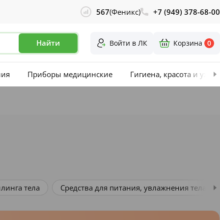
567
(Феникс)
+7 (949) 378-68-00
Найти
Войти в ЛК
Корзина
0
лия
Приборы медицинские
Гигиена, красота и уход
питания, увлажнения тела
Кинезиотейпирование