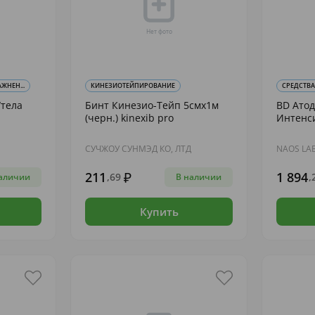
ЖНЕН...
КИНЕЗИОТЕЙПИРОВАНИЕ
СРЕДСТВА
/тела
Бинт Кинезио-Тейп 5смх1м
BD Ато
(черн.) kinexib pro
Интенс
СУЧЖОУ СУНМЭД КО, ЛТД
NAOS LA
211
1 894
,69
,
аличии
В наличии
Купить