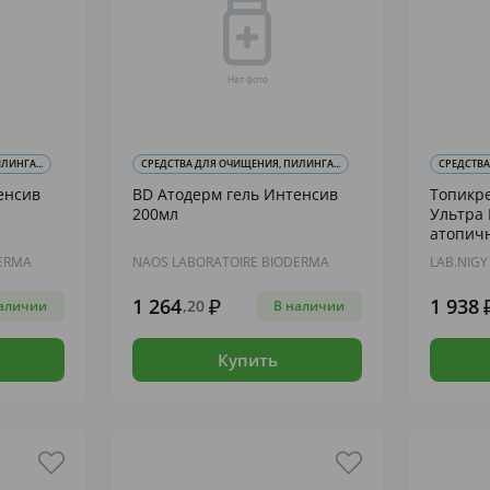
ЛИНГА...
СРЕДСТВА ДЛЯ ОЧИЩЕНИЯ, ПИЛИНГА...
СРЕДСТВА
енсив
BD Атодерм гель Интенсив
Топикре
200мл
Ультра 
атопич
DERMA
NAOS LABORATOIRE BIODERMA
LAB.NIGY
1 264
1 938
,20
аличии
В наличии
Купить