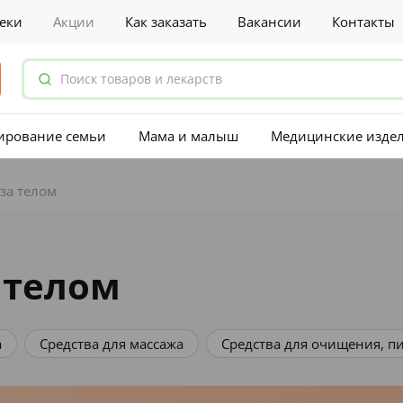
еки
Акции
Как заказать
Вакансии
Контакты
ирование семьи
Мама и малыш
Медицинские изде
 за телом
 телом
Средства для очищения, пилинга тела
Средства для 