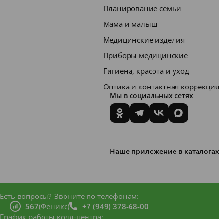
Планирование семьи
Благода
Мама и малыш
ря
Медицинские изделия
против
Приборы медицинские
огрибк
Гигиена, красота и уход
овому
компле
Оптика и контактная коррекция
Мы в социальных сетях
ксу
препят
ствует
распро
Наше приложение в каталогах
стране
нию
грибка
Есть вопросы?
Звоните по телефонам:
Malasse
567
(Феникс)
+7 (949) 378-68-00
График работы колл-центра: