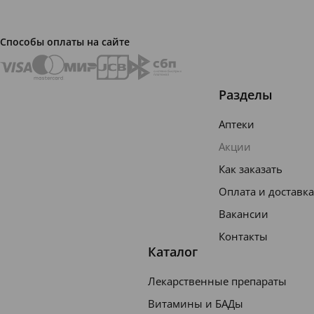
Способы оплаты на сайте
Облада
ет
Разделы
против
огрибк
Аптеки
овым
Акции
действ
Как заказать
ием,
Оплата и доставка
ограни
Вакансии
чивая
Контакты
пролиф
Каталог
ерацию
Лекарственные препараты
микроф
Витамины и БАДы
лоры.