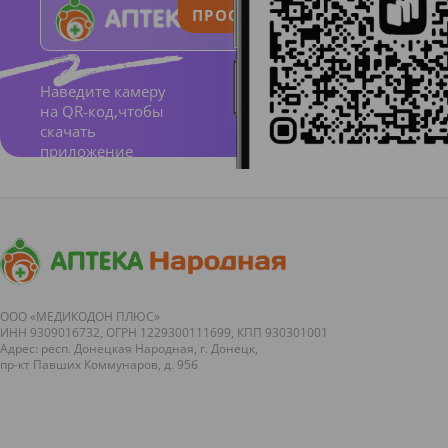
ПРОСТО И ПОНЯТНО
Д-
пантен
ол
Наведите камеру
на QR-код,чтобы
оказыв
скачать
ает
приложение
выраже
нное
регенер
ирующ
ее
ООО «МЕДИКОДОН ПЛЮС»
действ
ИНН 9309016732, ОГРН 1229300111699, КПП 930301001
Адрес: респ. Донецкая Народная, г. Донецк,
ие,
пр-кт Павших Коммунаров, д. 95б
способ
ствует