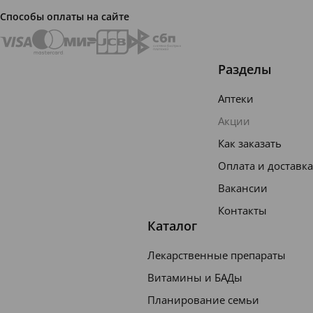
восстан
Способы оплаты на сайте
овлени
ю
кожных
Разделы
покров
Аптеки
ов.
Акции
Бисабо
Как заказать
лол
Оплата и доставка
успока
ивает
Вакансии
кожу.
Контакты
Каталог
Входящ
ий в
Лекарственные препараты
состав
Витамины и БАДы
Biolin
Планирование семьи