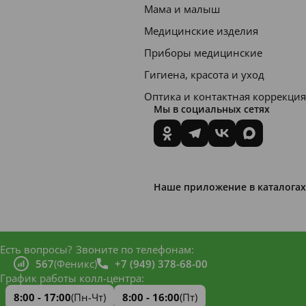
(кожны
Мама и малыш
й
Медицинские изделия
пребио
Приборы медицинские
тик)
Гигиена, красота и уход
регулир
Оптика и контактная коррекция
ует
Мы в социальных сетях
баланс
кожи за
счет
стимул
Наше приложение в каталогах
ирован
ия и
поддер
Есть вопросы?
Звоните по телефонам:
567
(Феникс)
+7 (949) 378-68-00
жания
График работы колл-центра:
защитн
8:00 - 17:00
(Пн-Чт)
8:00 - 16:00
(Пт)