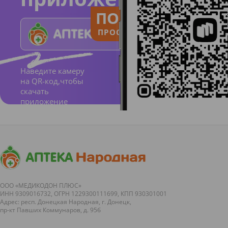
ПОЛЬЗУЙСЯ
ПРОСТО И ПОНЯТНО
Наведите камеру
на QR-код,чтобы
скачать
приложение
ООО «МЕДИКОДОН ПЛЮС»
ИНН 9309016732, ОГРН 1229300111699, КПП 930301001
Адрес: респ. Донецкая Народная, г. Донецк,
пр-кт Павших Коммунаров, д. 95б