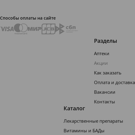
трикло
зан,
Способы оплаты на сайте
хлоргек
сидин,
Разделы
агресси
вные
Аптеки
абразив
Акции
ы,
Как заказать
синтет
Оплата и доставка
ически
Вакансии
е
Контакты
красите
Каталог
ли и
Лекарственные препараты
аромат
Витамины и БАДы
изатор