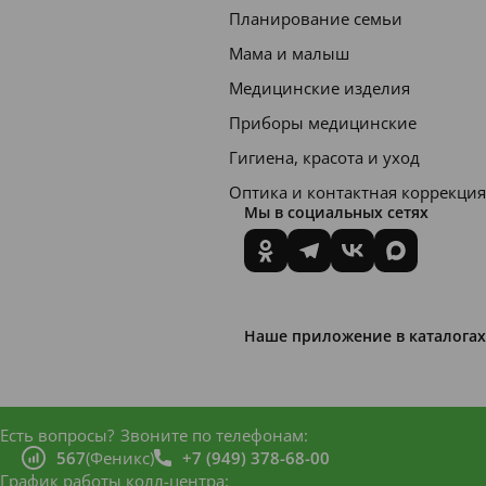
Планирование семьи
ы,
лактат
Мама и малыш
алюми
Медицинские изделия
ния,
Приборы медицинские
этилов
Гигиена, красота и уход
ый
Оптика и контактная коррекция
Мы в социальных сетях
спирт,
синтет
ически
е
Наше приложение в каталогах
гликол
и, ПЭГ,
перокс
Есть вопросы?
Звоните по телефонам:
иды,
567
(Феникс)
+7 (949) 378-68-00
сахари
График работы колл-центра: