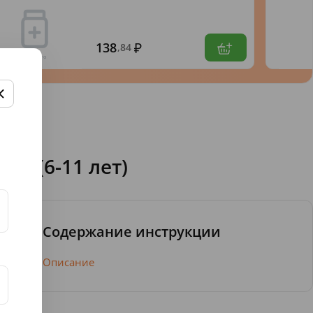
138
,84
3г (6-11 лет)
Содержание инструкции
Описание