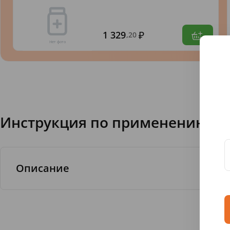
1 329
,20
Инструкция по применению З/п S
Описание
Внешний вид.
• Консистенция - пастообразная текстура
• Цвет - белый