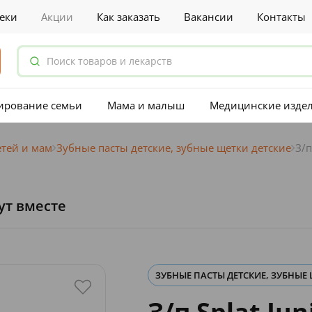
еки
Акции
Как заказать
Вакансии
Контакты
ирование семьи
Мама и малыш
Медицинские изде
етей и мам
Зубные пасты детские, зубные щетки детские
З/п
ут вместе
ЗУБНЫЕ ПАСТЫ ДЕТСКИЕ, ЗУБНЫЕ
З/п Splat Ju