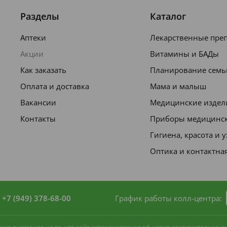
недель применения:
Разделы
Каталог
Аптеки
Лекарственные пре
Акции
Витамины и БАДы
Как заказать
Планирование семь
Оплата и доставка
Мама и малыш
Вакансии
Медицинские издел
Контакты
Приборы медицинс
а - для детей, возраст 6-11 лет.
Гигиена, красота и 
Оптика и контактна
нтов продукта.
и аллергических реакций немедленно
+7 (949) 378-68-00
График работы колл-центра:
 ваше внимание на то, что сайт аптеканародная.рф носит исключительно 