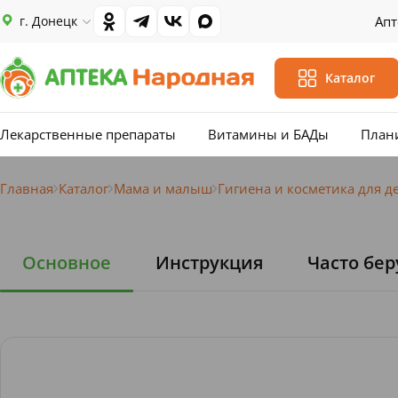
г. Донецк
Апт
Каталог
Лекарственные препараты
Витамины и БАДы
План
Главная
Каталог
Мама и малыш
Гигиена и косметика для д
Основное
Инструкция
Часто бер