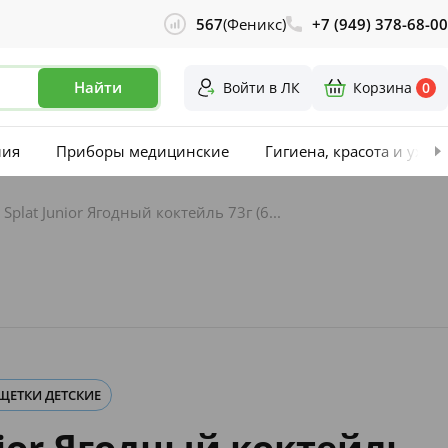
567
(Феникс)
+7 (949) 378-68-00
Найти
Войти в ЛК
Корзина
0
лия
Приборы медицинские
Гигиена, красота и уход
 Splat Junior Ягодный коктейль 73г (6...
 ЩЕТКИ ДЕТСКИЕ
nior Ягодный коктейль