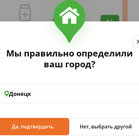
131
,14
Мы правильно определили
ваш город?
plat Junior Ягодный коктейль 7
Донецк
Да, подтвердить
Нет, выбрать другой